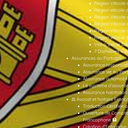
Région Viticole 
Région viticole 
Région Viticole
Région Viticole
Région Viticole
Région viticole 
Vinho Verde Déc
7 Domaines Vitic
Assurances au Portugal
Assurance responsabil
Assurance vie au Por
Assurance automobil
Le système d’assuran
Assurance habitation
⚖️ Avocat et Notaire Fra
Traduction Certifiée 
Ouverture de Compte
Francophone 🏦
Création d’Entreprise