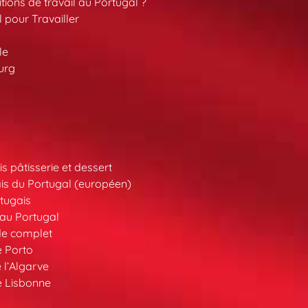
tions de travail au Portugal ?
l pour Travailler
le
urg
s pâtisserie et dessert
is du Portugal (européen)
tugais
au Portugal
de complet
e Porto
 l’Algarve
e Lisbonne