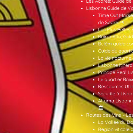
Les Açores: Guide de
Lisbonne Guide de V
Time Out Market
do Sodré 🍴
Les Plus Belles 
Bairro Alto, Gu
Belém guide co
Guide du quarti
La vie nocturne
Lisbonne Itinéra
Príncipe Real Li
Le quartier Baix
Ressources Util
Sécurité à Lisbo
Alfama Lisbonne
🏛️
Routes des Vins – Les
La Vallée du Dou
Région viticole 