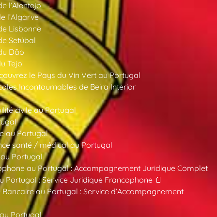
de l’Alentejo
de l’Algarve
 de Lisbonne
 de Setúbal
 du Dão
du Tejo
ouvrez le Pays du Vin Vert au Portugal
oles Incontournables de Beira Interior
ité civile au Portugal
tugal
e au Portugal
ce santé / médical au Portugal
 au Portugal
ncophone au Portugal : Accompagnement Juridique Complet
au Portugal : Service Juridique Francophone 📄
 Bancaire au Portugal : Service d’Accompagnement
 au Portugal