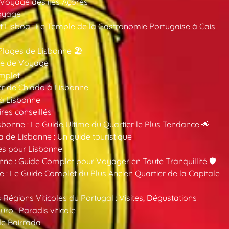
 Voyage des îles Açores
oyage
 Lisboa : Le Temple de la Gastronomie Portugaise à Cais
Plages de Lisbonne 🏖️
ide de Voyage
mplet
er de Chiado à Lisbonne
 à Lisbonne
ires conseillés
sbonne : Le Guide Ultime du Quartier le Plus Tendance 🌟
a de Lisbonne : Un guide touristique
es pour Lisbonne
nne : Guide Complet pour Voyager en Toute Tranquillité 🛡️
 : Le Guide Complet du Plus Ancien Quartier de la Capitale
 Régions Viticoles du Portugal : Visites, Dégustations
ro : Paradis viticole
de Bairrada