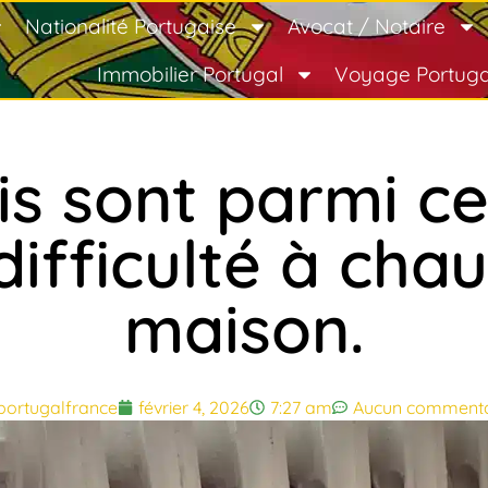
Nationalité Portugaise
Avocat / Notaire
Immobilier Portugal
Voyage Portuga
s sont parmi ce
difficulté à chau
maison.
portugalfrance
février 4, 2026
7:27 am
Aucun commenta