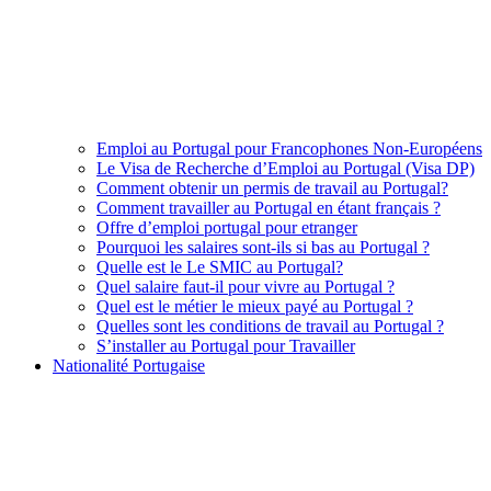
Emploi au Portugal pour Francophones Non-Européens
Le Visa de Recherche d’Emploi au Portugal (Visa DP)
Comment obtenir un permis de travail au Portugal?
Comment travailler au Portugal en étant français ?
Offre d’emploi portugal pour etranger
Pourquoi les salaires sont-ils si bas au Portugal ?
Quelle est le Le SMIC au Portugal?
Quel salaire faut-il pour vivre au Portugal ?
Quel est le métier le mieux payé au Portugal ?
Quelles sont les conditions de travail au Portugal ?
S’installer au Portugal pour Travailler
Nationalité Portugaise