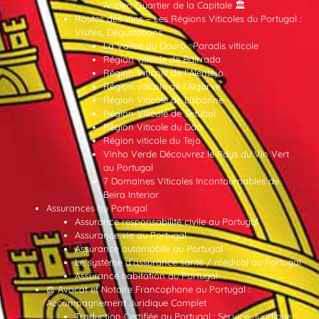
Ancien Quartier de la Capitale 🏛️
Routes des Vins – Les Régions Viticoles du Portugal :
Visites, Dégustations
La Vallée du Douro : Paradis viticole
Région viticole de Bairrada
Région Viticole de l’Alentejo
Région viticole de l’Algarve
Région Viticole de Lisbonne
Région Viticole de Setúbal
Région Viticole du Dão
Région viticole du Tejo
Vinho Verde Découvrez le Pays du Vin Vert
au Portugal
7 Domaines Viticoles Incontournables de
Beira Interior
Assurances au Portugal
Assurance responsabilité civile au Portugal
Assurance vie au Portugal
Assurance automobile au Portugal
Le système d’assurance santé / médical au Portugal
Assurance habitation au Portugal
⚖️ Avocat et Notaire Francophone au Portugal :
Accompagnement Juridique Complet
Traduction Certifiée au Portugal : Service Juridique