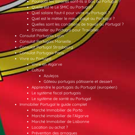
Pourquoi les salaires sont-ils si bas au Portugal ?
Quelle est le Le SMIC au Portugal?
Quel salaire faut-il pour vivre au Portugal ?
Quel est le métier le mieux payé au Portugal ?
Quelles sont les conditions de travail au Portugal ?
S’installer au Portugal pour Travailler
Consulat Portugais Lyon
Consulat Portugais Marseille
Consulat Portugal Strasbourg
Consulat Portugais Paris
Vivre au Portugal
Vivre en Algarve
Culture
Azulejos
Gâteau portugais pâtisserie et dessert
Apprendre le portugais du Portugal (européen)
Le système fiscal portugais
Le système de santé au Portugal
Immobilier Portugal le guide complet
Marché Immobilier de Porto
Marché immobilier de l’Algarve
Marché Immobilier de Lisbonne
Location ou achat ?
Prévention des arnaques