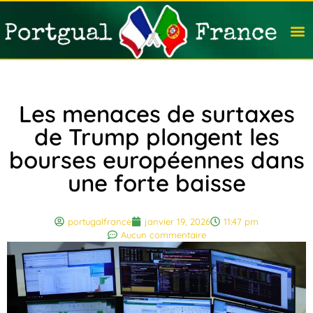
Travail
Nation
Avocat
Vivre
Immobi
Voyag
Les menaces de surtaxes
de Trump plongent les
bourses européennes dans
une forte baisse
portugalfrance
janvier 19, 2026
11:47 pm
Aucun commentaire