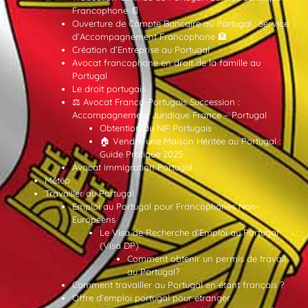
Francophone 📄
Ouverture de Compte Bancaire au Portugal : Service
d’Accompagnement Francophone 🏦
Création d’Entreprise au Portugal
Avocat francophone en droit de la famille au
Portugal
Le droit portugais
⚖️ Avocat Franco-Portugais Succession :
Accompagnement Juridique France – Portugal
Obtention du NIF Portugais
🏠 Vendre une Maison Héritée au Portugal :
Guide Pratique 2025
Avocat immigration Portugal
Météo
Travailler au Portugal
Emploi au Portugal pour Francophones Non-
Européens
Le Visa de Recherche d’Emploi au Portugal
(Visa DP)
Comment obtenir un permis de travail
au Portugal?
Comment travailler au Portugal en étant français ?
Offre d’emploi portugal pour etranger