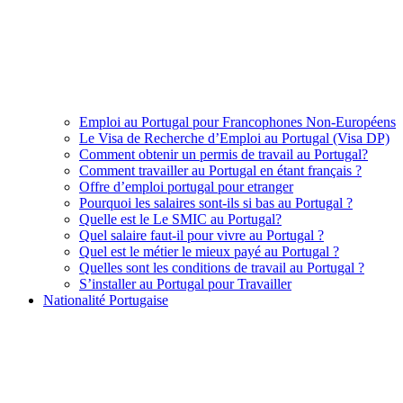
Emploi au Portugal pour Francophones Non-Européens
Le Visa de Recherche d’Emploi au Portugal (Visa DP)
Comment obtenir un permis de travail au Portugal?
Comment travailler au Portugal en étant français ?
Offre d’emploi portugal pour etranger
Pourquoi les salaires sont-ils si bas au Portugal ?
Quelle est le Le SMIC au Portugal?
Quel salaire faut-il pour vivre au Portugal ?
Quel est le métier le mieux payé au Portugal ?
Quelles sont les conditions de travail au Portugal ?
S’installer au Portugal pour Travailler
Nationalité Portugaise