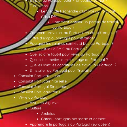
Emploi au Portugal pour Francophones Non-
Européens
Le Visa de Recherche d’Emploi au Portugal
(Visa DP)
Comment obtenir un permis de travail
au Portugal?
Comment travailler au Portugal en étant français ?
Offre d’emploi portugal pour etranger
Pourquoi les salaires sont-ils si bas au Portugal ?
Quelle est le Le SMIC au Portugal?
Quel salaire faut-il pour vivre au Portugal ?
Quel est le métier le mieux payé au Portugal ?
Quelles sont les conditions de travail au Portugal ?
S’installer au Portugal pour Travailler
Consulat Portugais Lyon
Consulat Portugais Marseille
Consulat Portugal Strasbourg
Consulat Portugais Paris
Vivre au Portugal
Vivre en Algarve
Culture
Azulejos
Gâteau portugais pâtisserie et dessert
Apprendre le portugais du Portugal (européen)