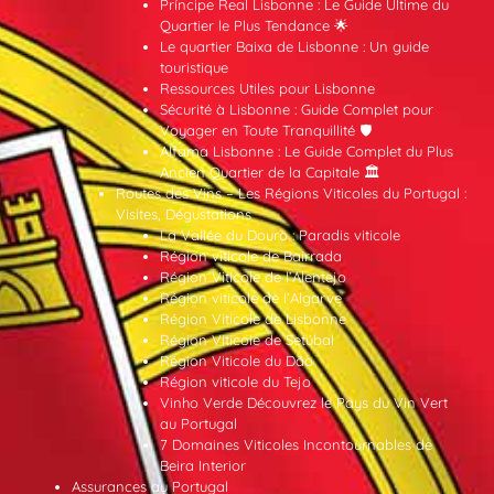
Príncipe Real Lisbonne : Le Guide Ultime du
Quartier le Plus Tendance 🌟
Le quartier Baixa de Lisbonne : Un guide
touristique
Ressources Utiles pour Lisbonne
Sécurité à Lisbonne : Guide Complet pour
Voyager en Toute Tranquillité 🛡️
Alfama Lisbonne : Le Guide Complet du Plus
Ancien Quartier de la Capitale 🏛️
Routes des Vins – Les Régions Viticoles du Portugal :
Visites, Dégustations
La Vallée du Douro : Paradis viticole
Région viticole de Bairrada
Région Viticole de l’Alentejo
Région viticole de l’Algarve
Région Viticole de Lisbonne
Région Viticole de Setúbal
Région Viticole du Dão
Région viticole du Tejo
Vinho Verde Découvrez le Pays du Vin Vert
au Portugal
7 Domaines Viticoles Incontournables de
Beira Interior
Assurances au Portugal