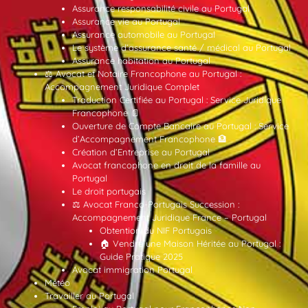
Assurance responsabilité civile au Portugal
Assurance vie au Portugal
Assurance automobile au Portugal
Le système d’assurance santé / médical au Portugal
Assurance habitation au Portugal
⚖️ Avocat et Notaire Francophone au Portugal :
Accompagnement Juridique Complet
Traduction Certifiée au Portugal : Service Juridique
Francophone 📄
Ouverture de Compte Bancaire au Portugal : Service
d’Accompagnement Francophone 🏦
Création d’Entreprise au Portugal
Avocat francophone en droit de la famille au
Portugal
Le droit portugais
⚖️ Avocat Franco-Portugais Succession :
Accompagnement Juridique France – Portugal
Obtention du NIF Portugais
🏠 Vendre une Maison Héritée au Portugal :
Guide Pratique 2025
Avocat immigration Portugal
Météo
Travailler au Portugal