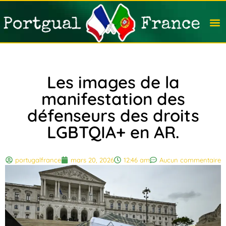
Travail
Nation
Avocat
Vivre
Immobi
Voyag
Les images de la
manifestation des
défenseurs des droits
LGBTQIA+ en AR.
portugalfrance
mars 20, 2026
12:46 am
Aucun commentaire