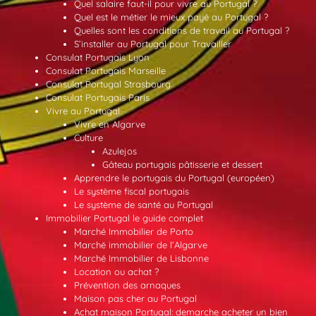
Quel salaire faut-il pour vivre au Portugal ?
Quel est le métier le mieux payé au Portugal ?
Quelles sont les conditions de travail au Portugal ?
S’installer au Portugal pour Travailler
Consulat Portugais Lyon
Consulat Portugais Marseille
Consulat Portugal Strasbourg
Consulat Portugais Paris
Vivre au Portugal
Vivre en Algarve
Culture
Azulejos
Gâteau portugais pâtisserie et dessert
Apprendre le portugais du Portugal (européen)
Le système fiscal portugais
Le système de santé au Portugal
Immobilier Portugal le guide complet
Marché Immobilier de Porto
Marché immobilier de l’Algarve
Marché Immobilier de Lisbonne
Location ou achat ?
Prévention des arnaques
Maison pas cher au Portugal
Achat maison Portugal: demarche acheter un bien