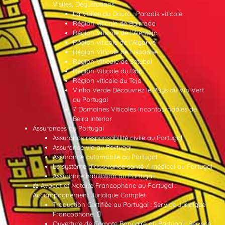
Visites, Dégustations
La Vallée du Douro : Paradis viticole
Région viticole de Bairrada
Région Viticole de l’Alentejo
Région viticole de l’Algarve
Région Viticole de Lisbonne
Région Viticole de Setúbal
Région Viticole du Dão
Région viticole du Tejo
Vinho Verde Découvrez le Pays du Vin Vert
au Portugal
7 Domaines Viticoles Incontournables de
Beira Interior
Assurances au Portugal
Assurance responsabilité civile au Portugal
Assurance vie au Portugal
Assurance automobile au Portugal
Le système d’assurance santé / médical au Portugal
Assurance habitation au Portugal
⚖️ Avocat et Notaire Francophone au Portugal :
Accompagnement Juridique Complet
Traduction Certifiée au Portugal : Service Juridique
Francophone 📄
Ouverture de Compte Bancaire au Portugal : Service