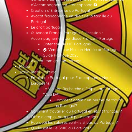
d’Accompagnement Francophone 🏦
Création d’Entreprise au Portugal
Avocat francophone en droit de la famille au
Portugal
Le droit portugais
⚖️ Avocat Franco-Portugais Succession :
Accompagnement Juridique France – Portugal
Obtention du NIF Portugais
🏠 Vendre une Maison Héritée au Portugal :
Guide Pratique 2025
Avocat immigration Portugal
Météo
Travailler au Portugal
Emploi au Portugal pour Francophones Non-
Européens
Le Visa de Recherche d’Emploi au Portugal
(Visa DP)
Comment obtenir un permis de travail
au Portugal?
Comment travailler au Portugal en étant français ?
Offre d’emploi portugal pour etranger
Pourquoi les salaires sont-ils si bas au Portugal ?
Quelle est le Le SMIC au Portugal?