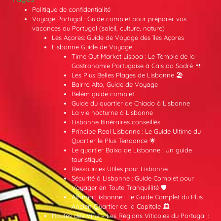
Politique de confidentialité
Voyage Portugal : Guide complet pour préparer vos
vacances au Portugal (soleil, culture, nature)
Les Açores: Guide de Voyage des îles Açores
Lisbonne Guide de Voyage
Time Out Market Lisboa : Le Temple de la
Gastronomie Portugaise à Cais do Sodré 🍴
Les Plus Belles Plages de Lisbonne 🏖️
Bairro Alto, Guide de Voyage
Belém guide complet
Guide du quartier de Chiado à Lisbonne
La vie nocturne à Lisbonne
Lisbonne Itinéraires conseillés
Príncipe Real Lisbonne : Le Guide Ultime du
Quartier le Plus Tendance 🌟
Le quartier Baixa de Lisbonne : Un guide
touristique
Ressources Utiles pour Lisbonne
Sécurité à Lisbonne : Guide Complet pour
Voyager en Toute Tranquillité 🛡️
Alfama Lisbonne : Le Guide Complet du Plus
Ancien Quartier de la Capitale 🏛️
Routes des Vins – Les Régions Viticoles du Portugal :