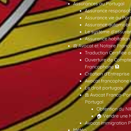
Assurances au Portugal
Assurance responsabil
Assurance vie au Por
Assurance automobil
Le système d’assuran
Assurance habitation
⚖️ Avocat et Notaire Fra
Traduction Certifiée 
Ouverture de Compte
Francophone 🏦
Création d’Entreprise
Avocat francophone en
Le droit portugais
⚖️ Avocat Franco-Por
Portugal
Obtention du NI
🏠 Vendre une M
Avocat immigration P
Météo