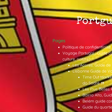
Pages
Politique de confidentialité
Voyage Portugal : Guide co
culture, nature)
Les Açores: Guide de
Lisbonne Guide de V
Time Out Market
do Sodré 🍴
Les Plus Belles 
Bairro Alto, Gu
Belém guide co
Guide du quarti