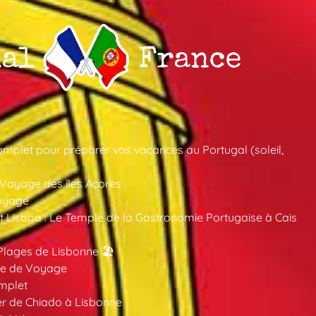
mplet pour préparer vos vacances au Portugal (soleil,
 Voyage des îles Açores
oyage
 Lisboa : Le Temple de la Gastronomie Portugaise à Cais
Plages de Lisbonne 🏖️
ide de Voyage
mplet
er de Chiado à Lisbonne