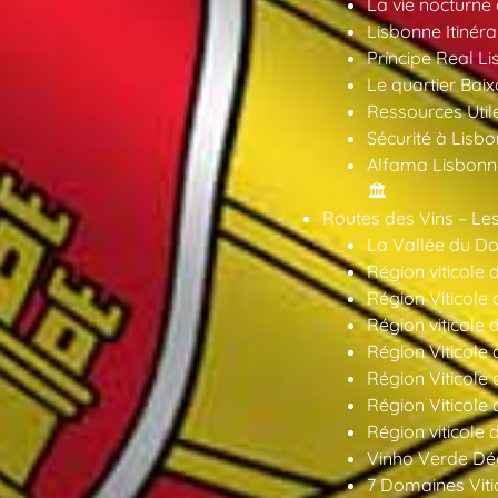
La vie nocturne
Lisbonne Itinéra
Príncipe Real Li
Le quartier Baix
Ressources Util
Sécurité à Lisbo
Alfama Lisbonne
🏛️
Routes des Vins – Les
La Vallée du Dou
Région viticole 
Région Viticole 
Région viticole 
Région Viticole
Région Viticole
Région Viticole
Région viticole 
Vinho Verde Déc
7 Domaines Vitic