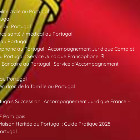
ité civile au Portugal
tugal
e au Portugal
ce santé / médical au Portugal
 au Portugal
ncophone au Portugal : Accompagnement Juridique Complet
au Portugal : Service Juridique Francophone 📄
 Bancaire au Portugal : Service d’Accompagnement
 au Portugal
 droit de la famille au Portugal
tugais Succession : Accompagnement Juridique France –
F Portugais
aison Héritée au Portugal : Guide Pratique 2025
ortugal