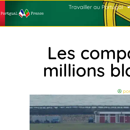
Travailler au Portugal
Les compa
millions b
por