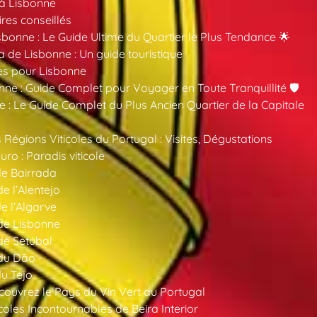
 à Lisbonne
ires conseillés
sbonne : Le Guide Ultime du Quartier le Plus Tendance 🌟
a de Lisbonne : Un guide touristique
es pour Lisbonne
nne : Guide Complet pour Voyager en Toute Tranquillité 🛡️
 : Le Guide Complet du Plus Ancien Quartier de la Capitale
 Régions Viticoles du Portugal : Visites, Dégustations
ro : Paradis viticole
de Bairrada
de l’Alentejo
de l’Algarve
 de Lisbonne
 de Setúbal
 du Dão
du Tejo
ouvrez le Pays du Vin Vert au Portugal
oles Incontournables de Beira Interior