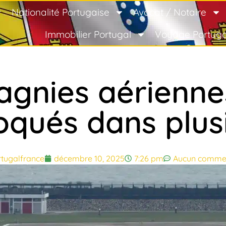
Nationalité Portugaise
Avocat / Notaire
Immobilier Portugal
Voyage Portuga
gnies aériennes
loqués dans plus
tugalfrance
décembre 10, 2025
7:26 pm
Aucun commen