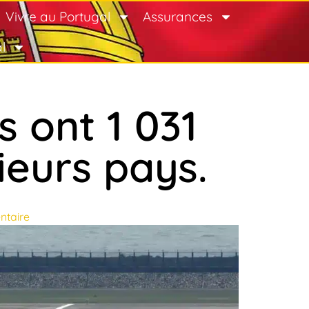
Vivre au Portugal
Assurances
l
 ont 1 031
ieurs pays.
taire