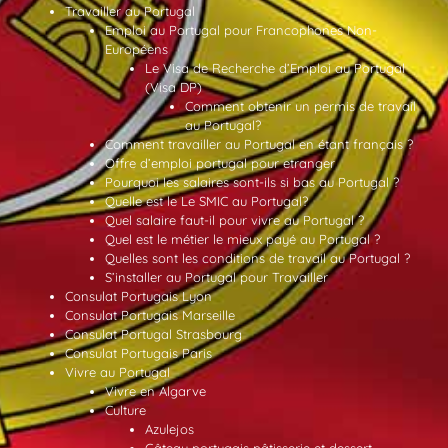
Travailler au Portugal
Emploi au Portugal pour Francophones Non-
Européens
Le Visa de Recherche d’Emploi au Portugal
(Visa DP)
Comment obtenir un permis de travail
au Portugal?
Comment travailler au Portugal en étant français ?
Offre d’emploi portugal pour etranger
Pourquoi les salaires sont-ils si bas au Portugal ?
Quelle est le Le SMIC au Portugal?
Quel salaire faut-il pour vivre au Portugal ?
Quel est le métier le mieux payé au Portugal ?
Quelles sont les conditions de travail au Portugal ?
S’installer au Portugal pour Travailler
Consulat Portugais Lyon
Consulat Portugais Marseille
Consulat Portugal Strasbourg
Consulat Portugais Paris
Vivre au Portugal
Vivre en Algarve
Culture
Azulejos