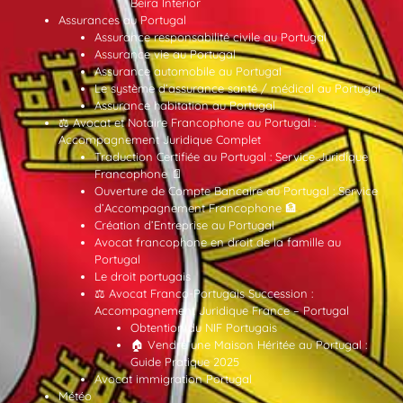
Beira Interior
Assurances au Portugal
Assurance responsabilité civile au Portugal
Assurance vie au Portugal
Assurance automobile au Portugal
Le système d’assurance santé / médical au Portugal
Assurance habitation au Portugal
⚖️ Avocat et Notaire Francophone au Portugal :
Accompagnement Juridique Complet
Traduction Certifiée au Portugal : Service Juridique
Francophone 📄
Ouverture de Compte Bancaire au Portugal : Service
d’Accompagnement Francophone 🏦
Création d’Entreprise au Portugal
Avocat francophone en droit de la famille au
Portugal
Le droit portugais
⚖️ Avocat Franco-Portugais Succession :
Accompagnement Juridique France – Portugal
Obtention du NIF Portugais
🏠 Vendre une Maison Héritée au Portugal :
Guide Pratique 2025
Avocat immigration Portugal
Météo