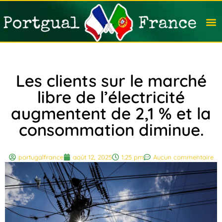
Travail
Nation
Avocat
Vivre
Immobi
Voyag
Les clients sur le marché
libre de l’électricité
augmentent de 2,1 % et la
consommation diminue.
portugalfrance
août 12, 2025
1:25 pm
Aucun commentaire