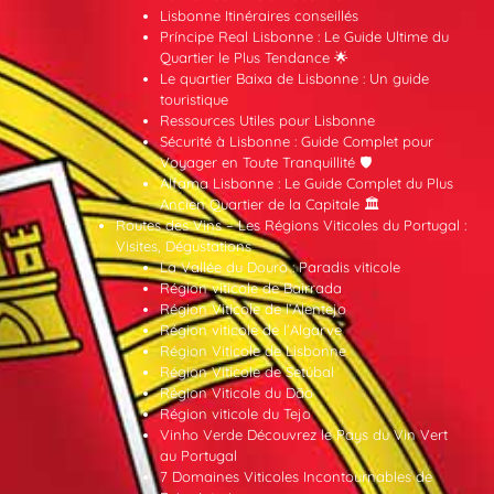
Lisbonne Itinéraires conseillés
Príncipe Real Lisbonne : Le Guide Ultime du
Quartier le Plus Tendance 🌟
Le quartier Baixa de Lisbonne : Un guide
touristique
Ressources Utiles pour Lisbonne
Sécurité à Lisbonne : Guide Complet pour
Voyager en Toute Tranquillité 🛡️
Alfama Lisbonne : Le Guide Complet du Plus
Ancien Quartier de la Capitale 🏛️
Routes des Vins – Les Régions Viticoles du Portugal :
Visites, Dégustations
La Vallée du Douro : Paradis viticole
Région viticole de Bairrada
Région Viticole de l’Alentejo
Région viticole de l’Algarve
Région Viticole de Lisbonne
Région Viticole de Setúbal
Région Viticole du Dão
Région viticole du Tejo
Vinho Verde Découvrez le Pays du Vin Vert
au Portugal
7 Domaines Viticoles Incontournables de