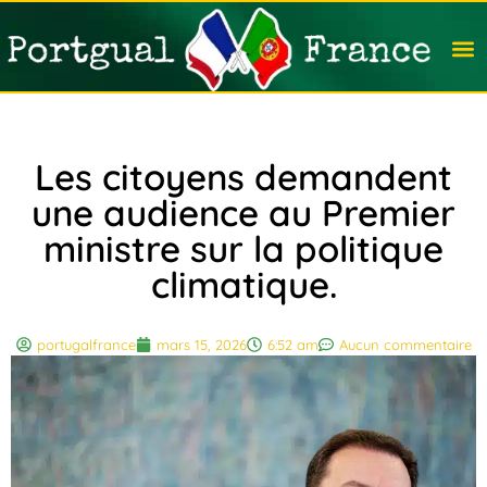
Travail
Nation
Avocat
Vivre
Immobi
Voyag
Les citoyens demandent
une audience au Premier
ministre sur la politique
climatique.
portugalfrance
mars 15, 2026
6:52 am
Aucun commentaire