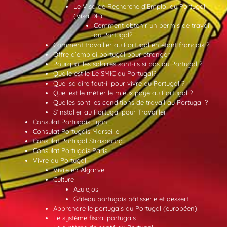
Le Visa de Recherche d’Emploi au Portugal
(Visa DP)
Comment obtenir un permis de travail
au Portugal?
Comment travailler au Portugal en étant français ?
Offre d’emploi portugal pour etranger
Pourquoi les salaires sont-ils si bas au Portugal ?
Quelle est le Le SMIC au Portugal?
Quel salaire faut-il pour vivre au Portugal ?
Quel est le métier le mieux payé au Portugal ?
Quelles sont les conditions de travail au Portugal ?
S’installer au Portugal pour Travailler
Consulat Portugais Lyon
Consulat Portugais Marseille
Consulat Portugal Strasbourg
Consulat Portugais Paris
Vivre au Portugal
Vivre en Algarve
Culture
Azulejos
Gâteau portugais pâtisserie et dessert
Apprendre le portugais du Portugal (européen)
Le système fiscal portugais