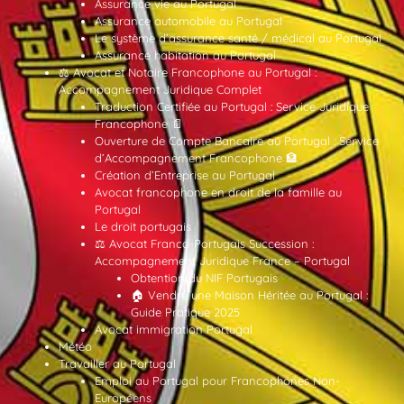
Assurance vie au Portugal
Assurance automobile au Portugal
Le système d’assurance santé / médical au Portugal
Assurance habitation au Portugal
⚖️ Avocat et Notaire Francophone au Portugal :
Accompagnement Juridique Complet
Traduction Certifiée au Portugal : Service Juridique
Francophone 📄
Ouverture de Compte Bancaire au Portugal : Service
d’Accompagnement Francophone 🏦
Création d’Entreprise au Portugal
Avocat francophone en droit de la famille au
Portugal
Le droit portugais
⚖️ Avocat Franco-Portugais Succession :
Accompagnement Juridique France – Portugal
Obtention du NIF Portugais
🏠 Vendre une Maison Héritée au Portugal :
Guide Pratique 2025
Avocat immigration Portugal
Météo
Travailler au Portugal
Emploi au Portugal pour Francophones Non-
Européens