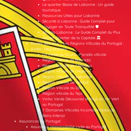
Le quartier Baixa de Lisbonne : Un guide
touristique
Ressources Utiles pour Lisbonne
Sécurité à Lisbonne : Guide Complet pour
Voyager en Toute Tranquillité 🛡️
Alfama Lisbonne : Le Guide Complet du Plus
Ancien Quartier de la Capitale 🏛️
Routes des Vins – Les Régions Viticoles du Portugal :
Visites, Dégustations
La Vallée du Douro : Paradis viticole
Région viticole de Bairrada
Région Viticole de l’Alentejo
Région viticole de l’Algarve
Région Viticole de Lisbonne
Région Viticole de Setúbal
Région Viticole du Dão
Région viticole du Tejo
Vinho Verde Découvrez le Pays du Vin Vert
au Portugal
7 Domaines Viticoles Incontournables de
Beira Interior
Assurances au Portugal
Assurance responsabilité civile au Portugal