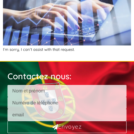
I’m sorry, I can’t assist with that request.
Contactez nous:
Envoyez