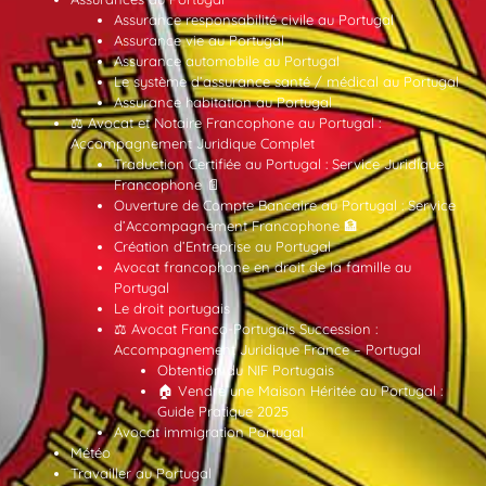
Assurance responsabilité civile au Portugal
Assurance vie au Portugal
Assurance automobile au Portugal
Le système d’assurance santé / médical au Portugal
Assurance habitation au Portugal
⚖️ Avocat et Notaire Francophone au Portugal :
Accompagnement Juridique Complet
Traduction Certifiée au Portugal : Service Juridique
Francophone 📄
Ouverture de Compte Bancaire au Portugal : Service
d’Accompagnement Francophone 🏦
Création d’Entreprise au Portugal
Avocat francophone en droit de la famille au
Portugal
Le droit portugais
⚖️ Avocat Franco-Portugais Succession :
Accompagnement Juridique France – Portugal
Obtention du NIF Portugais
🏠 Vendre une Maison Héritée au Portugal :
Guide Pratique 2025
Avocat immigration Portugal
Météo
Travailler au Portugal