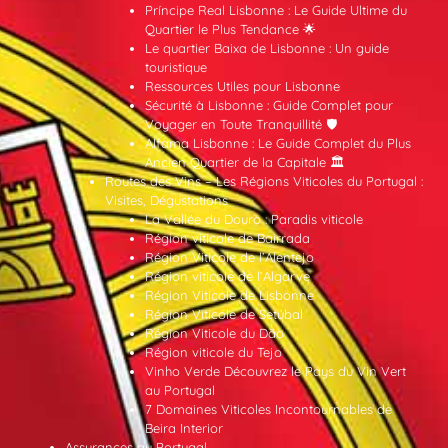
Príncipe Real Lisbonne : Le Guide Ultime du
Quartier le Plus Tendance 🌟
Le quartier Baixa de Lisbonne : Un guide
touristique
Ressources Utiles pour Lisbonne
Sécurité à Lisbonne : Guide Complet pour
Voyager en Toute Tranquillité 🛡️
Alfama Lisbonne : Le Guide Complet du Plus
Ancien Quartier de la Capitale 🏛️
Routes des Vins – Les Régions Viticoles du Portugal :
Visites, Dégustations
La Vallée du Douro : Paradis viticole
Région viticole de Bairrada
Région Viticole de l’Alentejo
Région viticole de l’Algarve
Région Viticole de Lisbonne
Région Viticole de Setúbal
Région Viticole du Dão
Région viticole du Tejo
Vinho Verde Découvrez le Pays du Vin Vert
au Portugal
7 Domaines Viticoles Incontournables de
Beira Interior
Assurances au Portugal