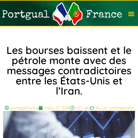
Travail
Nation
Avocat
Vivre
Immobi
Voyag
Les bourses baissent et le
pétrole monte avec des
messages contradictoires
entre les États-Unis et
l’Iran.
portugalfrance
mars 27, 2026
5:17 am
Aucun commentaire