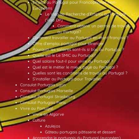
Emploi au Portugal pour Francophones Non-
Européens
Le Visa de Recherche d’Emploi au Portugal
(Visa DP)
Comment obtenir un permis de travail
au Portugal?
Comment travailler au Portugal en étant français ?
Offre d’emploi portugal pour etranger
Pourquoi les salaires sont-ils si bas au Portugal ?
Quelle est le Le SMIC au Portugal?
Quel salaire faut-il pour vivre au Portugal ?
Quel est le métier le mieux payé au Portugal ?
Quelles sont les conditions de travail au Portugal ?
S’installer au Portugal pour Travailler
Consulat Portugais Lyon
Consulat Portugais Marseille
Consulat Portugal Strasbourg
Consulat Portugais Paris
Vivre au Portugal
Vivre en Algarve
Culture
Azulejos
Gâteau portugais pâtisserie et dessert
Apprendre le portugais du Portugal (européen)