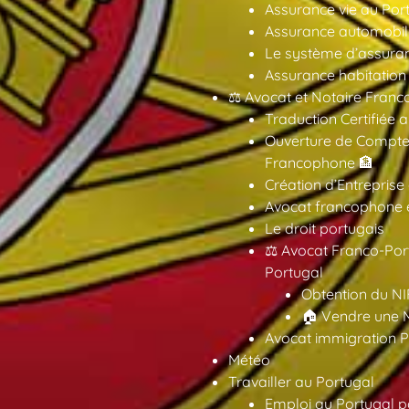
Assurance vie au Por
Assurance automobil
Le système d’assuran
Assurance habitation
⚖️ Avocat et Notaire Fra
Traduction Certifiée 
Ouverture de Compte
Francophone 🏦
Création d’Entreprise
Avocat francophone en
Le droit portugais
⚖️ Avocat Franco-Por
Portugal
Obtention du NI
🏠 Vendre une M
Avocat immigration P
Météo
Travailler au Portugal
Emploi au Portugal 