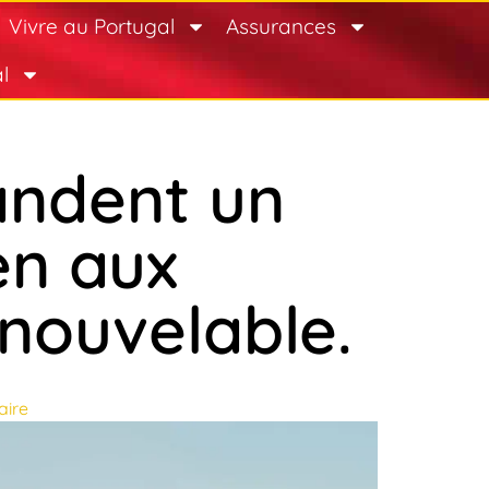
Vivre au Portugal
Assurances
l
ndent un
en aux
nouvelable.
ire