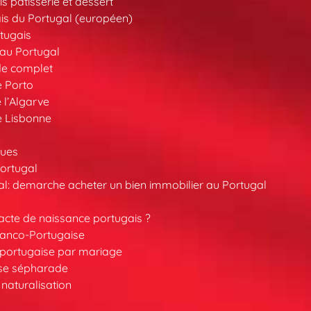
s pâtisserie et dessert
is du Portugal (européen)
tugais
au Portugal
de complet
e Porto
 l’Algarve
e Lisbonne
ques
ortugal
l: demarche acheter un bien immobilier au Portugal
cte de naissance portugais ?
ranco-Portugaise
é portugaise par mariage
ise sépharade
 naturalisation