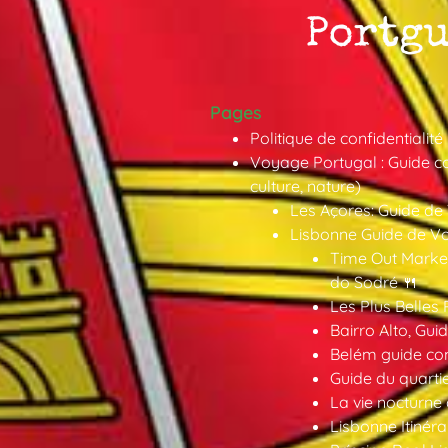
Pages
Politique de confidentialité
Voyage Portugal : Guide co
culture, nature)
Les Açores: Guide de
Lisbonne Guide de V
Time Out Market
do Sodré 🍴
Les Plus Belles 
Bairro Alto, Gu
Belém guide co
Guide du quarti
La vie nocturne
Lisbonne Itinéra