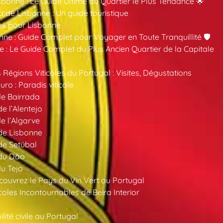
sbonne : Le Guide Ultime du Quartier le Plus Tendance 🌟
a de Lisbonne : Un guide touristique
es pour Lisbonne
nne : Guide Complet pour Voyager en Toute Tranquillité 🛡️
 : Le Guide Complet du Plus Ancien Quartier de la Capitale
 Régions Viticoles du Portugal : Visites, Dégustations
ro : Paradis viticole
de Bairrada
de l’Alentejo
de l’Algarve
 de Lisbonne
 de Setúbal
 du Dão
du Tejo
ouvrez le Pays du Vin Vert au Portugal
oles Incontournables de Beira Interior
ité civile au Portugal