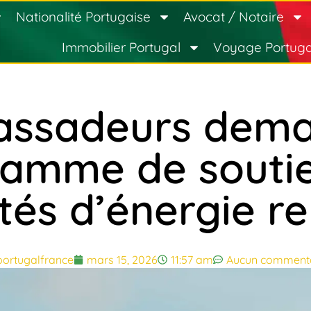
Nationalité Portugaise
Avocat / Notaire
Immobilier Portugal
Voyage Portuga
assadeurs dema
amme de souti
s d’énergie re
portugalfrance
mars 15, 2026
11:57 am
Aucun commenta