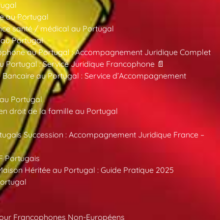
tugal
e au Portugal
ce santé / médical au Portugal
 au Portugal
ncophone au Portugal : Accompagnement Juridique Complet
au Portugal : Service Juridique Francophone 📄
 Bancaire au Portugal : Service d’Accompagnement
 au Portugal
 droit de la famille au Portugal
tugais Succession : Accompagnement Juridique France –
F Portugais
aison Héritée au Portugal : Guide Pratique 2025
ortugal
pour Francophones Non-Européens