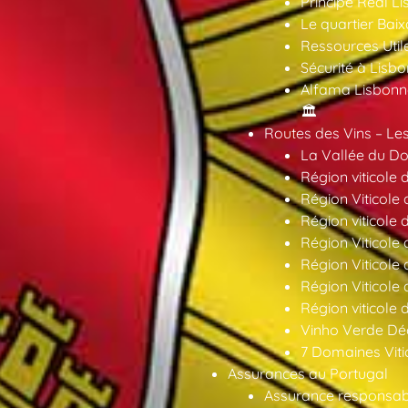
Príncipe Real Li
Le quartier Baix
Ressources Util
Sécurité à Lisbo
Alfama Lisbonne
🏛️
Routes des Vins – Les
La Vallée du Dou
Région viticole 
Région Viticole 
Région viticole 
Région Viticole
Région Viticole
Région Viticole
Région viticole 
Vinho Verde Déc
7 Domaines Vitic
Assurances au Portugal
Assurance responsabil