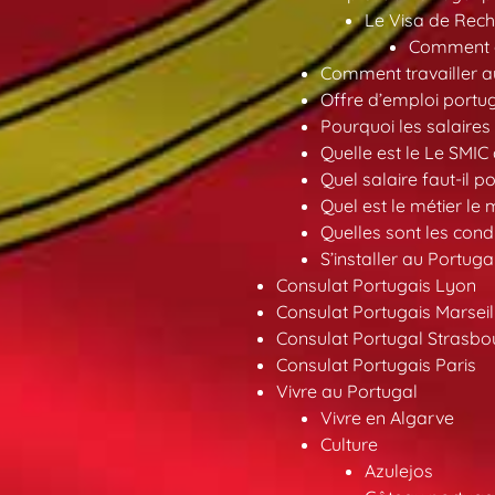
Le Visa de Rech
Comment ob
Comment travailler au
Offre d’emploi portu
Pourquoi les salaires 
Quelle est le Le SMIC
Quel salaire faut-il p
Quel est le métier le
Quelles sont les condi
S’installer au Portuga
Consulat Portugais Lyon
Consulat Portugais Marseil
Consulat Portugal Strasbo
Consulat Portugais Paris
Vivre au Portugal
Vivre en Algarve
Culture
Azulejos