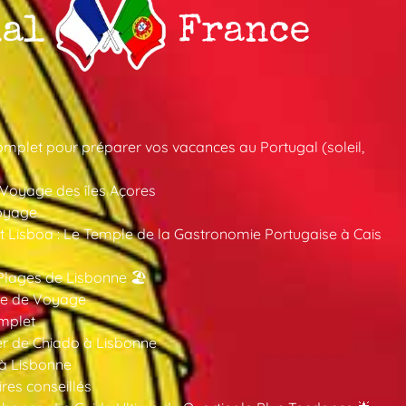
mplet pour préparer vos vacances au Portugal (soleil,
 Voyage des îles Açores
oyage
 Lisboa : Le Temple de la Gastronomie Portugaise à Cais
Plages de Lisbonne 🏖️
ide de Voyage
mplet
er de Chiado à Lisbonne
 à Lisbonne
ires conseillés