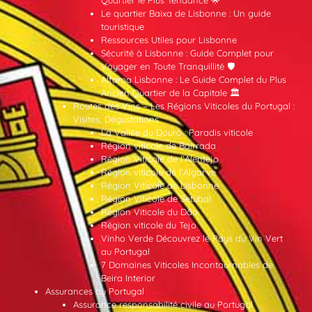
Quartier le Plus Tendance 🌟
Le quartier Baixa de Lisbonne : Un guide
touristique
Ressources Utiles pour Lisbonne
Sécurité à Lisbonne : Guide Complet pour
Voyager en Toute Tranquillité 🛡️
Alfama Lisbonne : Le Guide Complet du Plus
Ancien Quartier de la Capitale 🏛️
Routes des Vins – Les Régions Viticoles du Portugal :
Visites, Dégustations
La Vallée du Douro : Paradis viticole
Région viticole de Bairrada
Région Viticole de l’Alentejo
Région viticole de l’Algarve
Région Viticole de Lisbonne
Région Viticole de Setúbal
Région Viticole du Dão
Région viticole du Tejo
Vinho Verde Découvrez le Pays du Vin Vert
au Portugal
7 Domaines Viticoles Incontournables de
Beira Interior
Assurances au Portugal
Assurance responsabilité civile au Portugal