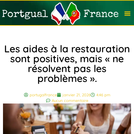
Travail
Nation
Avocat
Vivre
Immobi
Voyag
Les aides à la restauration
sont positives, mais « ne
résolvent pas les
problèmes ».
portugalfrance
janvier 21, 2026
4:46 pm
Aucun commentaire