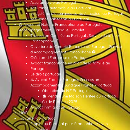
Assurance vie au Portugal
Assurance automobile au Portugal
Le système d’assurance santé / médical au Portugal
Assurance habitation au Portugal
⚖️ Avocat et Notaire Francophone au Portugal :
Accompagnement Juridique Complet
Traduction Certifiée au Portugal : Service Juridique
Francophone 📄
Ouverture de Compte Bancaire au Portugal : Service
d’Accompagnement Francophone 🏦
Création d’Entreprise au Portugal
Avocat francophone en droit de la famille au
Portugal
Le droit portugais
⚖️ Avocat Franco-Portugais Succession :
Accompagnement Juridique France – Portugal
Obtention du NIF Portugais
🏠 Vendre une Maison Héritée au Portugal :
Guide Pratique 2025
Avocat immigration Portugal
Météo
Travailler au Portugal
Emploi au Portugal pour Francophones Non-
Européens