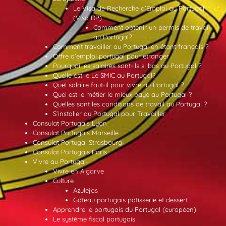
Le Visa de Recherche d’Emploi au Portugal
(Visa DP)
Comment obtenir un permis de travail
au Portugal?
Comment travailler au Portugal en étant français ?
Offre d’emploi portugal pour etranger
Pourquoi les salaires sont-ils si bas au Portugal ?
Quelle est le Le SMIC au Portugal?
Quel salaire faut-il pour vivre au Portugal ?
Quel est le métier le mieux payé au Portugal ?
Quelles sont les conditions de travail au Portugal ?
S’installer au Portugal pour Travailler
Consulat Portugais Lyon
Consulat Portugais Marseille
Consulat Portugal Strasbourg
Consulat Portugais Paris
Vivre au Portugal
Vivre en Algarve
Culture
Azulejos
Gâteau portugais pâtisserie et dessert
Apprendre le portugais du Portugal (européen)
Le système fiscal portugais