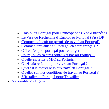
Emploi au Portugal pour Francophones Non-Européens
Le Visa de Recherche d’Emploi au Portugal (Visa DP)
Comment obtenir un permis de travail au Portugal?
Comment travailler au Portugal en étant français ?
Offre d’emploi portugal pour etranger
Pourquoi les salaires sont-ils si bas au Portugal ?
Quelle est le Le SMIC au Portugal?
Quel salaire faut-il pour vivre au Portugal ?
Quel est le métier le mieux payé au Portugal ?
Quelles sont les conditions de travail au Portugal ?
S’installer au Portugal pour Travailler
Nationalité Portugaise