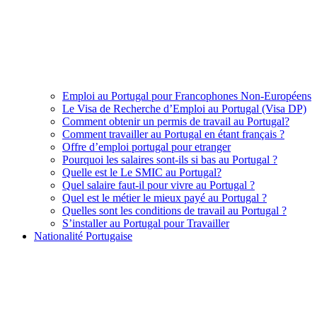
Emploi au Portugal pour Francophones Non-Européens
Le Visa de Recherche d’Emploi au Portugal (Visa DP)
Comment obtenir un permis de travail au Portugal?
Comment travailler au Portugal en étant français ?
Offre d’emploi portugal pour etranger
Pourquoi les salaires sont-ils si bas au Portugal ?
Quelle est le Le SMIC au Portugal?
Quel salaire faut-il pour vivre au Portugal ?
Quel est le métier le mieux payé au Portugal ?
Quelles sont les conditions de travail au Portugal ?
S’installer au Portugal pour Travailler
Nationalité Portugaise