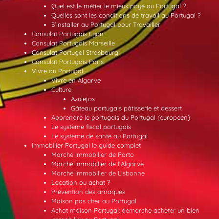
Quel est le métier le mieux payé au Portugal ?
Quelles sont les conditions de travail au Portugal ?
S’installer au Portugal pour Travailler
Consulat Portugais Lyon
Consulat Portugais Marseille
Consulat Portugal Strasbourg
Consulat Portugais Paris
Vivre au Portugal
Vivre en Algarve
Culture
Azulejos
Gâteau portugais pâtisserie et dessert
Apprendre le portugais du Portugal (européen)
Le système fiscal portugais
Le système de santé au Portugal
Immobilier Portugal le guide complet
Marché Immobilier de Porto
Marché immobilier de l’Algarve
Marché Immobilier de Lisbonne
Location ou achat ?
Prévention des arnaques
Maison pas cher au Portugal
Achat maison Portugal: demarche acheter un bien