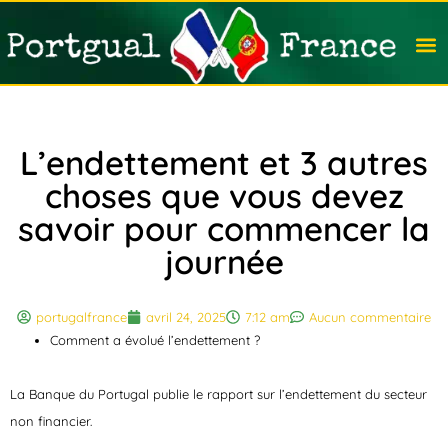
Travail
Nation
Avocat
Vivre
Immobi
Voyag
L’endettement et 3 autres
choses que vous devez
savoir pour commencer la
journée
portugalfrance
avril 24, 2025
7:12 am
Aucun commentaire
Comment a évolué l’endettement ?
La Banque du Portugal publie le rapport sur l’endettement du secteur
non financier.