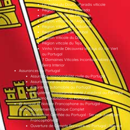
La Vallée du Douro : Paradis viticole
Région viticole de Bairrada
Région Viticole de l’Alentejo
Région viticole de l’Algarve
Région Viticole de Lisbonne
Région Viticole de Setúbal
Région Viticole du Dão
Région viticole du Tejo
Vinho Verde Découvrez le Pays du Vin Vert
au Portugal
7 Domaines Viticoles Incontournables de
Beira Interior
Assurances au Portugal
Assurance responsabilité civile au Portugal
Assurance vie au Portugal
Assurance automobile au Portugal
Le système d’assurance santé / médical au Portugal
Assurance habitation au Portugal
⚖️ Avocat et Notaire Francophone au Portugal :
Accompagnement Juridique Complet
Traduction Certifiée au Portugal : Service Juridique
Francophone 📄
Ouverture de Compte Bancaire au Portugal : Service