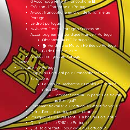
d’Accompagnement Francophone 🏦
Création d’Entreprise au Portugal
Avocat francophone en droit de la famille au
Portugal
Le droit portugais
⚖️ Avocat Franco-Portugais Succession :
Accompagnement Juridique France – Portugal
Obtention du NIF Portugais
🏠 Vendre une Maison Héritée au Portugal :
Guide Pratique 2025
Avocat immigration Portugal
Météo
Travailler au Portugal
Emploi au Portugal pour Francophones Non-
Européens
Le Visa de Recherche d’Emploi au Portugal
(Visa DP)
Comment obtenir un permis de travail
au Portugal?
Comment travailler au Portugal en étant français ?
Offre d’emploi portugal pour etranger
Pourquoi les salaires sont-ils si bas au Portugal ?
Quelle est le Le SMIC au Portugal?
Quel salaire faut-il pour vivre au Portugal ?