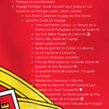
Politique de confidentialité
Voyage Portugal : Guide complet pour préparer vos
vacances au Portugal (soleil, culture, nature)
Les Açores: Guide de Voyage des îles Açores
Lisbonne Guide de Voyage
Time Out Market Lisboa : Le Temple de la
Gastronomie Portugaise à Cais do Sodré 🍴
Les Plus Belles Plages de Lisbonne 🏖️
Bairro Alto, Guide de Voyage
Belém guide complet
Guide du quartier de Chiado à Lisbonne
La vie nocturne à Lisbonne
Lisbonne Itinéraires conseillés
Príncipe Real Lisbonne : Le Guide Ultime du
Quartier le Plus Tendance 🌟
Le quartier Baixa de Lisbonne : Un guide
touristique
Ressources Utiles pour Lisbonne
Sécurité à Lisbonne : Guide Complet pour
Voyager en Toute Tranquillité 🛡️
Alfama Lisbonne : Le Guide Complet du Plus
Ancien Quartier de la Capitale 🏛️
Routes des Vins – Les Régions Viticoles du Portugal :
Visites, Dégustations