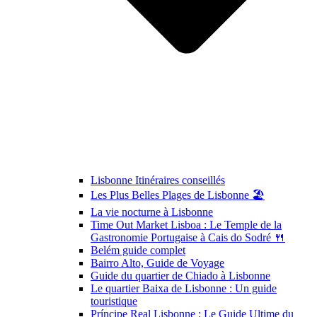
Lisbonne Itinéraires conseillés
Les Plus Belles Plages de Lisbonne 🏖️
La vie nocturne à Lisbonne
Time Out Market Lisboa : Le Temple de la
Gastronomie Portugaise à Cais do Sodré 🍴
Belém guide complet
Bairro Alto, Guide de Voyage
Guide du quartier de Chiado à Lisbonne
Le quartier Baixa de Lisbonne : Un guide
touristique
Príncipe Real Lisbonne : Le Guide Ultime du