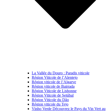
La Vallée du Douro : Paradis viticole
Région Viticole de l’Alentejo
Région viticole de l’Algarve
Région viticole de Bairrada
Région Viticole de Lisbonne
Région Viticole de Setúbal
Région Viticole du Dão
Région viticole du Tejo
Vinho Verde Découvrez le Pays du Vin Vert au