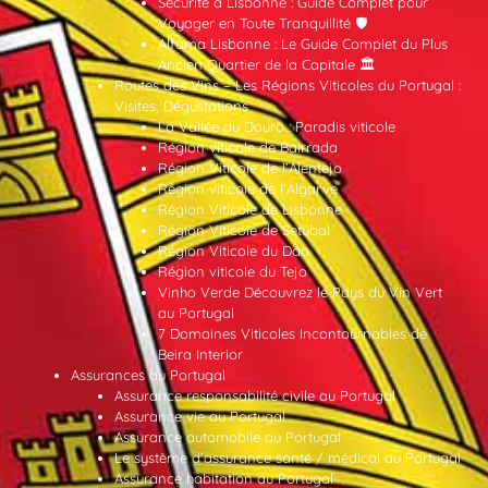
Sécurité à Lisbonne : Guide Complet pour
Voyager en Toute Tranquillité 🛡️
Alfama Lisbonne : Le Guide Complet du Plus
Ancien Quartier de la Capitale 🏛️
Routes des Vins – Les Régions Viticoles du Portugal :
Visites, Dégustations
La Vallée du Douro : Paradis viticole
Région viticole de Bairrada
Région Viticole de l’Alentejo
Région viticole de l’Algarve
Région Viticole de Lisbonne
Région Viticole de Setúbal
Région Viticole du Dão
Région viticole du Tejo
Vinho Verde Découvrez le Pays du Vin Vert
au Portugal
7 Domaines Viticoles Incontournables de
Beira Interior
Assurances au Portugal
Assurance responsabilité civile au Portugal
Assurance vie au Portugal
Assurance automobile au Portugal
Le système d’assurance santé / médical au Portugal
Assurance habitation au Portugal