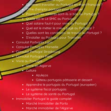
Comment travailler au Portugal en étant français ?
Offre d’emploi portugal pour etranger
Pourquoi les salaires sont-ils si bas au Portugal ?
Quelle est le Le SMIC au Portugal?
Quel salaire faut-il pour vivre au Portugal ?
Quel est le métier le mieux payé au Portugal ?
Quelles sont les conditions de travail au Portugal ?
S’installer au Portugal pour Travailler
Consulat Portugais Lyon
Consulat Portugais Marseille
Consulat Portugal Strasbourg
Consulat Portugais Paris
Vivre au Portugal
Vivre en Algarve
Culture
Azulejos
Gâteau portugais pâtisserie et dessert
Apprendre le portugais du Portugal (européen)
Le système fiscal portugais
Le système de santé au Portugal
Immobilier Portugal le guide complet
Marché Immobilier de Porto
Marché immobilier de l’Algarve