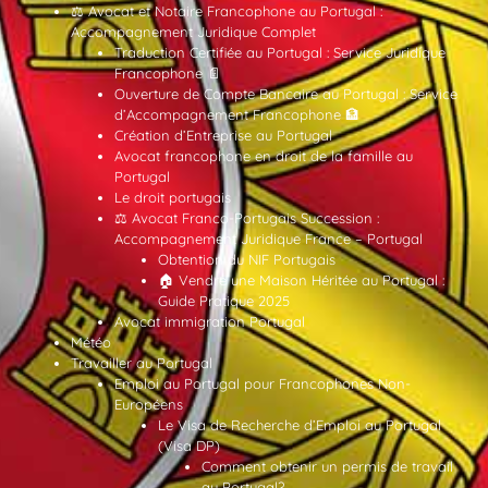
⚖️ Avocat et Notaire Francophone au Portugal :
Accompagnement Juridique Complet
Traduction Certifiée au Portugal : Service Juridique
Francophone 📄
Ouverture de Compte Bancaire au Portugal : Service
d’Accompagnement Francophone 🏦
Création d’Entreprise au Portugal
Avocat francophone en droit de la famille au
Portugal
Le droit portugais
⚖️ Avocat Franco-Portugais Succession :
Accompagnement Juridique France – Portugal
Obtention du NIF Portugais
🏠 Vendre une Maison Héritée au Portugal :
Guide Pratique 2025
Avocat immigration Portugal
Météo
Travailler au Portugal
Emploi au Portugal pour Francophones Non-
Européens
Le Visa de Recherche d’Emploi au Portugal
(Visa DP)
Comment obtenir un permis de travail
au Portugal?