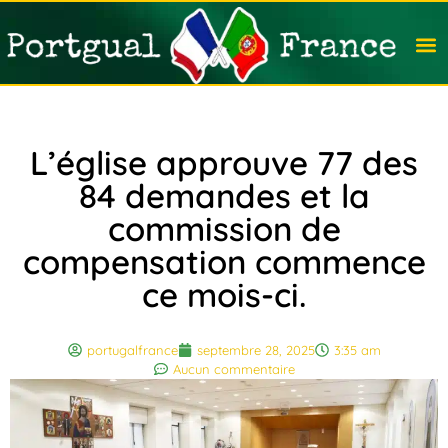
Travail
Nation
Avocat
Vivre
Immobi
Voyag
L’église approuve 77 des
84 demandes et la
commission de
compensation commence
ce mois-ci.
portugalfrance
septembre 28, 2025
3:35 am
Aucun commentaire