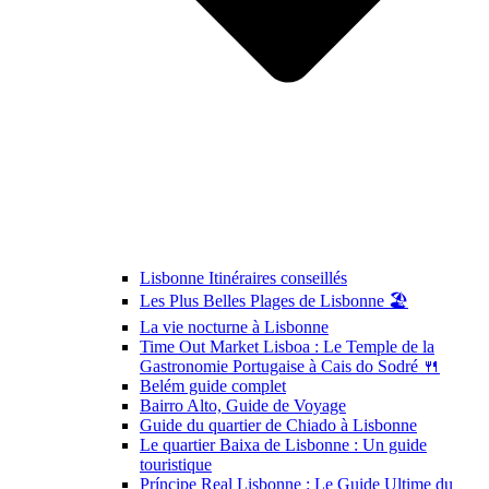
Lisbonne Itinéraires conseillés
Les Plus Belles Plages de Lisbonne 🏖️
La vie nocturne à Lisbonne
Time Out Market Lisboa : Le Temple de la
Gastronomie Portugaise à Cais do Sodré 🍴
Belém guide complet
Bairro Alto, Guide de Voyage
Guide du quartier de Chiado à Lisbonne
Le quartier Baixa de Lisbonne : Un guide
touristique
Príncipe Real Lisbonne : Le Guide Ultime du