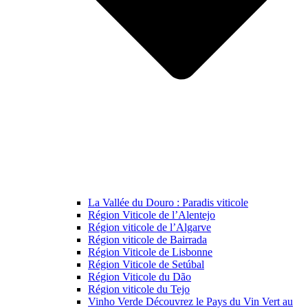
La Vallée du Douro : Paradis viticole
Région Viticole de l’Alentejo
Région viticole de l’Algarve
Région viticole de Bairrada
Région Viticole de Lisbonne
Région Viticole de Setúbal
Région Viticole du Dão
Région viticole du Tejo
Vinho Verde Découvrez le Pays du Vin Vert au