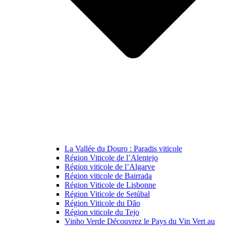
La Vallée du Douro : Paradis viticole
Région Viticole de l’Alentejo
Région viticole de l’Algarve
Région viticole de Bairrada
Région Viticole de Lisbonne
Région Viticole de Setúbal
Région Viticole du Dão
Région viticole du Tejo
Vinho Verde Découvrez le Pays du Vin Vert au