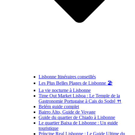
Lisbonne Itinéraires conseillés
Les Plus Belles Plages de Lisbonne 🏖️
La vie nocturne à Lisbonne
Time Out Market Lisboa : Le Temple de la
Gastronomie Portugaise à Cais do Sodré 🍴
Belém guide complet
Bairro Alto, Guide de Voyage
Guide du quartier de Chiado à Lisbonne
Le quartier Baixa de Lisbonne : Un guide
touristique
Príncipe Real Lisbonne : Le Guide Ultime du