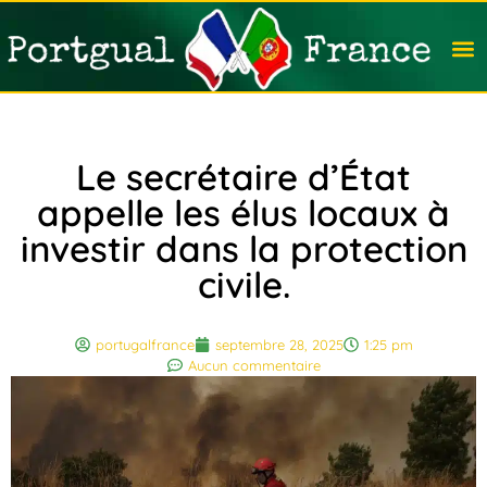
Travail
Nation
Avocat
Vivre
Immobi
Voyag
Le secrétaire d’État
appelle les élus locaux à
investir dans la protection
civile.
portugalfrance
septembre 28, 2025
1:25 pm
Aucun commentaire