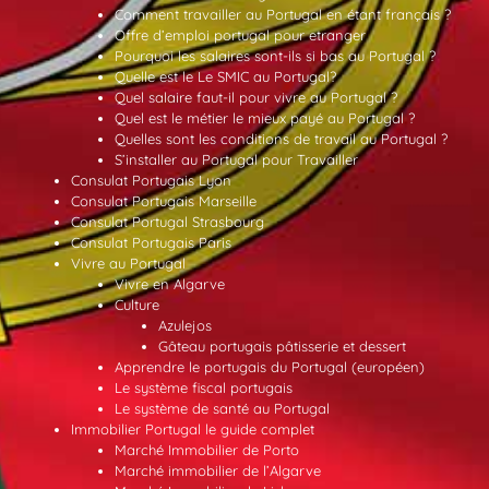
Comment travailler au Portugal en étant français ?
Offre d’emploi portugal pour etranger
Pourquoi les salaires sont-ils si bas au Portugal ?
Quelle est le Le SMIC au Portugal?
Quel salaire faut-il pour vivre au Portugal ?
Quel est le métier le mieux payé au Portugal ?
Quelles sont les conditions de travail au Portugal ?
S’installer au Portugal pour Travailler
Consulat Portugais Lyon
Consulat Portugais Marseille
Consulat Portugal Strasbourg
Consulat Portugais Paris
Vivre au Portugal
Vivre en Algarve
Culture
Azulejos
Gâteau portugais pâtisserie et dessert
Apprendre le portugais du Portugal (européen)
Le système fiscal portugais
Le système de santé au Portugal
Immobilier Portugal le guide complet
Marché Immobilier de Porto
Marché immobilier de l’Algarve