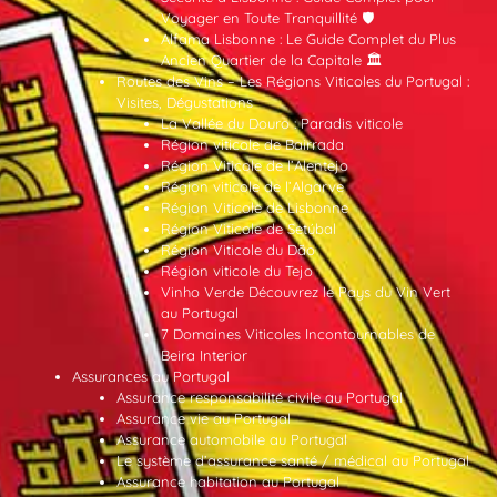
Voyager en Toute Tranquillité 🛡️
Alfama Lisbonne : Le Guide Complet du Plus
Ancien Quartier de la Capitale 🏛️
Routes des Vins – Les Régions Viticoles du Portugal :
Visites, Dégustations
La Vallée du Douro : Paradis viticole
Région viticole de Bairrada
Région Viticole de l’Alentejo
Région viticole de l’Algarve
Région Viticole de Lisbonne
Région Viticole de Setúbal
Région Viticole du Dão
Région viticole du Tejo
Vinho Verde Découvrez le Pays du Vin Vert
au Portugal
7 Domaines Viticoles Incontournables de
Beira Interior
Assurances au Portugal
Assurance responsabilité civile au Portugal
Assurance vie au Portugal
Assurance automobile au Portugal
Le système d’assurance santé / médical au Portugal
Assurance habitation au Portugal