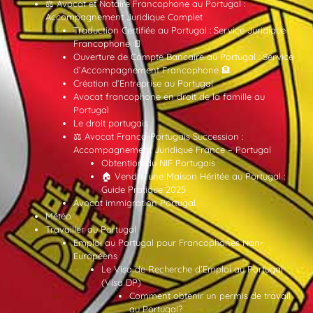
⚖️ Avocat et Notaire Francophone au Portugal :
Accompagnement Juridique Complet
Traduction Certifiée au Portugal : Service Juridique
Francophone 📄
Ouverture de Compte Bancaire au Portugal : Service
d’Accompagnement Francophone 🏦
Création d’Entreprise au Portugal
Avocat francophone en droit de la famille au
Portugal
Le droit portugais
⚖️ Avocat Franco-Portugais Succession :
Accompagnement Juridique France – Portugal
Obtention du NIF Portugais
🏠 Vendre une Maison Héritée au Portugal :
Guide Pratique 2025
Avocat immigration Portugal
Météo
Travailler au Portugal
Emploi au Portugal pour Francophones Non-
Européens
Le Visa de Recherche d’Emploi au Portugal
(Visa DP)
Comment obtenir un permis de travail
au Portugal?