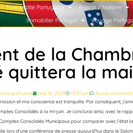
Nationalité Portugaise
Avocat / Notaire
Immobilier Portugal
Voyage Portuga
ent de la Chamb
uittera la mair
portugalfrance
mai 15, 2025
12:37 pm
Aucun commenta
mission et ma conscience est tranquille. Par conséquent, j’a
es Consolidés à la mi-juin. Je conclurai ainsi, avec le rappo
Comptes Consolidés Municipaux pour comparer avec l’état lame
dile lors d’une conférence de presse aujourd’hui dans le Salon