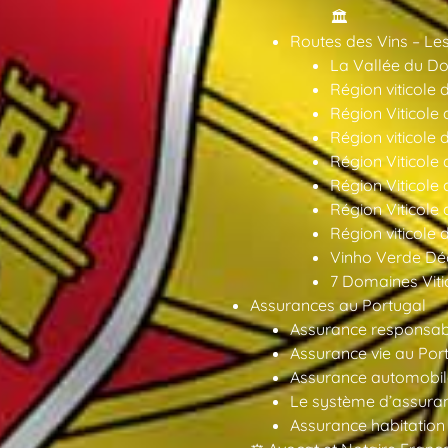
🏛️
Routes des Vins – Les
La Vallée du Dou
Région viticole 
Région Viticole 
Région viticole 
Région Viticole
Région Viticole
Région Viticole
Région viticole 
Vinho Verde Déc
7 Domaines Vitic
Assurances au Portugal
Assurance responsabil
Assurance vie au Por
Assurance automobil
Le système d’assuran
Assurance habitation