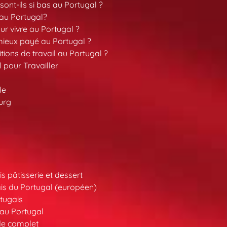
sont-ils si bas au Portugal ?
 au Portugal?
our vivre au Portugal ?
 mieux payé au Portugal ?
tions de travail au Portugal ?
l pour Travailler
le
urg
s pâtisserie et dessert
is du Portugal (européen)
tugais
au Portugal
de complet