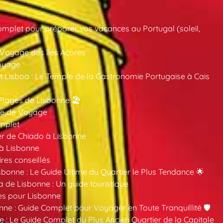
mplet pour préparer vos vacances au Portugal (soleil,
 Voyage des îles Açores
oyage
 Lisboa : Le Temple de la Gastronomie Portugaise à Cais
Plages de Lisbonne 🏖️
ide de Voyage
mplet
er de Chiado à Lisbonne
 à Lisbonne
ires conseillés
sbonne : Le Guide Ultime du Quartier le Plus Tendance 🌟
a de Lisbonne : Un guide touristique
es pour Lisbonne
nne : Guide Complet pour Voyager en Toute Tranquillité 🛡️
 : Le Guide Complet du Plus Ancien Quartier de la Capitale