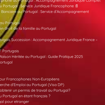
ncophone au Portugal : Accompagnement Juridique Complet
au Portugal : Service Juridique Francophone 📄
 Bancaire au Portugal : Service d’Accompagnement
 au Portugal
 droit de la famille au Portugal
tugais Succession : Accompagnement Juridique France –
F Portugais
aison Héritée au Portugal : Guide Pratique 2025
ortugal
pour Francophones Non-Européens
erche d’Emploi au Portugal (Visa DP)
tenir un permis de travail au Portugal?
 Portugal en étant français ?
gal pour etranger