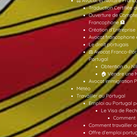
⚖️ Avocat et Notaire Fra
Traduction Certifiée 
Ouverture de Compte
Francophone 🏦
Création d’Entreprise
Avocat francophone en
Le droit portugais
⚖️ Avocat Franco-Por
Portugal
Obtention du NI
🏠 Vendre une M
Avocat immigration P
Météo
Travailler au Portugal
Emploi au Portugal 
Le Visa de Rech
Comment ob
Comment travailler au
Offre d’emploi portu