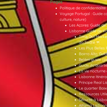
Pages
Politique de confidentialité
Voyage Portugal : Guide co
culture, nature)
Les Açores: Guide de
Lisbonne Guide de V
Time Out Market
do Sodré 🍴
Les Plus Belles 
Bairro Alto, Gu
Belém guide co
Guide du quarti
La vie nocturne
Lisbonne Itinéra
Príncipe Real Li
Le quartier Baix
Ressources Util
Sécurité à Lisbo
Alfama Lisbonne