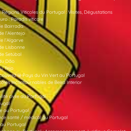
 Régions Viticoles du Portugal : Visites, Dégustations
ro : Paradis viticole
de Bairrada
de l’Alentejo
de l’Algarve
 de Lisbonne
 de Setúbal
 du Dão
du Tejo
ouvrez le Pays du Vin Vert au Portugal
oles Incontournables de Beira Interior
ité civile au Portugal
tugal
e au Portugal
ce santé / médical au Portugal
 au Portugal