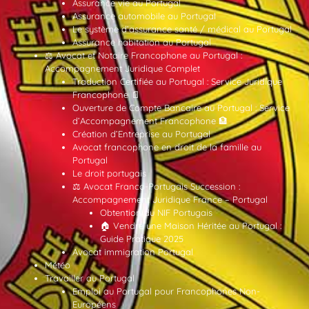
Assurance vie au Portugal
Assurance automobile au Portugal
Le système d’assurance santé / médical au Portugal
Assurance habitation au Portugal
⚖️ Avocat et Notaire Francophone au Portugal :
Accompagnement Juridique Complet
Traduction Certifiée au Portugal : Service Juridique
Francophone 📄
Ouverture de Compte Bancaire au Portugal : Service
d’Accompagnement Francophone 🏦
Création d’Entreprise au Portugal
Avocat francophone en droit de la famille au
Portugal
Le droit portugais
⚖️ Avocat Franco-Portugais Succession :
Accompagnement Juridique France – Portugal
Obtention du NIF Portugais
🏠 Vendre une Maison Héritée au Portugal :
Guide Pratique 2025
Avocat immigration Portugal
Météo
Travailler au Portugal
Emploi au Portugal pour Francophones Non-
Européens