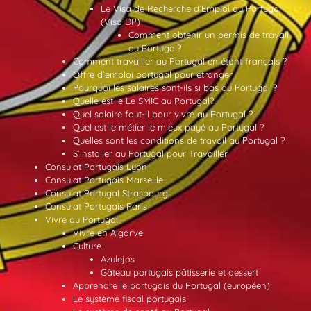
Le Visa de Recherche d’Emploi au Portugal
(Visa DP)
Comment obtenir un permis de travail
au Portugal?
Comment travailler au Portugal en étant français ?
Offre d’emploi portugal pour etranger
Pourquoi les salaires sont-ils si bas au Portugal ?
Quelle est le Le SMIC au Portugal?
Quel salaire faut-il pour vivre au Portugal ?
Quel est le métier le mieux payé au Portugal ?
Quelles sont les conditions de travail au Portugal ?
S’installer au Portugal pour Travailler
Consulat Portugais Lyon
Consulat Portugais Marseille
Consulat Portugal Strasbourg
Consulat Portugais Paris
Vivre au Portugal
Vivre en Algarve
Culture
Azulejos
Gâteau portugais pâtisserie et dessert
Apprendre le portugais du Portugal (européen)
Le système fiscal portugais