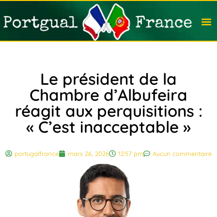
Travail
Nation
Avocat
Vivre
Immobi
Voyag
Le président de la
Chambre d’Albufeira
réagit aux perquisitions :
« C’est inacceptable »
portugalfrance
mars 26, 2026
12:57 pm
Aucun commentaire