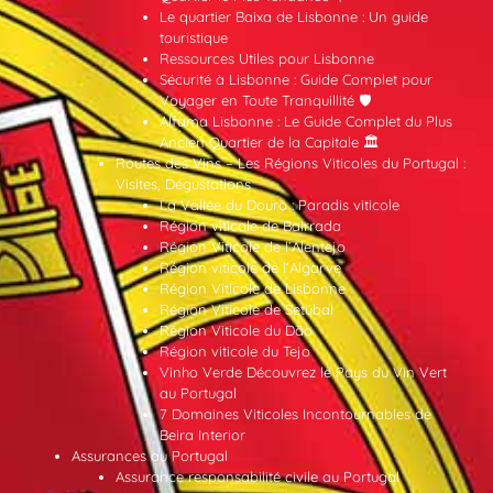
Le quartier Baixa de Lisbonne : Un guide
touristique
Ressources Utiles pour Lisbonne
Sécurité à Lisbonne : Guide Complet pour
Voyager en Toute Tranquillité 🛡️
Alfama Lisbonne : Le Guide Complet du Plus
Ancien Quartier de la Capitale 🏛️
Routes des Vins – Les Régions Viticoles du Portugal :
Visites, Dégustations
La Vallée du Douro : Paradis viticole
Région viticole de Bairrada
Région Viticole de l’Alentejo
Région viticole de l’Algarve
Région Viticole de Lisbonne
Région Viticole de Setúbal
Région Viticole du Dão
Région viticole du Tejo
Vinho Verde Découvrez le Pays du Vin Vert
au Portugal
7 Domaines Viticoles Incontournables de
Beira Interior
Assurances au Portugal
Assurance responsabilité civile au Portugal