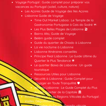
Voyage Portugal : Guide complet pour préparer vos
vacances au Portugal (soleil, culture, nature)
Les Açores: Guide de Voyage des îles Açores
Lisbonne Guide de Voyage
Time Out Market Lisboa : Le Temple de la
Gastronomie Portugaise à Cais do Sodré 🍴
Les Plus Belles Plages de Lisbonne 🏖️
Bairro Alto, Guide de Voyage
Belém guide complet
Guide du quartier de Chiado à Lisbonne
La vie nocturne à Lisbonne
Lisbonne Itinéraires conseillés
Príncipe Real Lisbonne : Le Guide Ultime du
Quartier le Plus Tendance 🌟
Le quartier Baixa de Lisbonne : Un guide
touristique
Ressources Utiles pour Lisbonne
Sécurité à Lisbonne : Guide Complet pour
Voyager en Toute Tranquillité 🛡️
Alfama Lisbonne : Le Guide Complet du Plus
Ancien Quartier de la Capitale 🏛️
Routes des Vins – Les Régions Viticoles du Portugal :
Visites, Dégustations
La Vallée du Douro : Paradis viticole