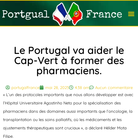
Travail
Nation
Avocat
Vivre
Immobi
Voyag
Le Portugal va aider le
Cap-Vert à former des
pharmaciens.
portugalfrance
mai 28, 2025
4:38 am
Aucun commentaire
« L’un des protocoles importants que nous allons développer est avec
l’Hôpital Universitaire Agostinho Neto pour la spécialisation des
pharmaciens dans des domaines aussi importants que l’oncologie, la
transplantation ou les soins palliatifs, où les médicaments et les
ajustements thérapeutiques sont cruciaux », a déclaré Hélder Mota
Filipe.