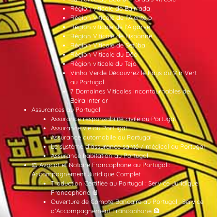
Région viticole de Bairrada
Région Viticole de l’Alentejo
Région viticole de l’Algarve
Région Viticole de Lisbonne
Région Viticole de Setúbal
Région Viticole du Dão
Région viticole du Tejo
Vinho Verde Découvrez le Pays du Vin Vert
au Portugal
7 Domaines Viticoles Incontournables de
Beira Interior
Assurances au Portugal
Assurance responsabilité civile au Portugal
Assurance vie au Portugal
Assurance automobile au Portugal
Le système d’assurance santé / médical au Portugal
Assurance habitation au Portugal
⚖️ Avocat et Notaire Francophone au Portugal :
Accompagnement Juridique Complet
Traduction Certifiée au Portugal : Service Juridique
Francophone 📄
Ouverture de Compte Bancaire au Portugal : Service
d’Accompagnement Francophone 🏦