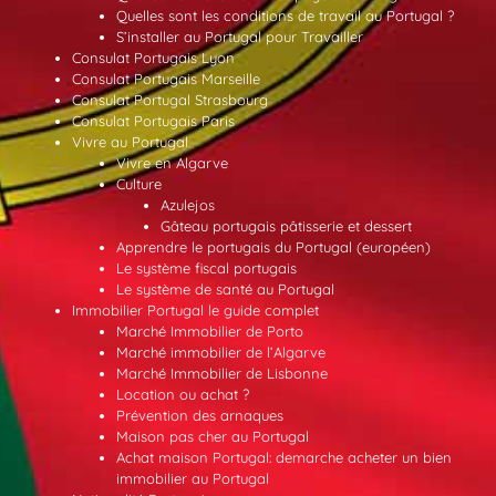
Quelles sont les conditions de travail au Portugal ?
S’installer au Portugal pour Travailler
Consulat Portugais Lyon
Consulat Portugais Marseille
Consulat Portugal Strasbourg
Consulat Portugais Paris
Vivre au Portugal
Vivre en Algarve
Culture
Azulejos
Gâteau portugais pâtisserie et dessert
Apprendre le portugais du Portugal (européen)
Le système fiscal portugais
Le système de santé au Portugal
Immobilier Portugal le guide complet
Marché Immobilier de Porto
Marché immobilier de l’Algarve
Marché Immobilier de Lisbonne
Location ou achat ?
Prévention des arnaques
Maison pas cher au Portugal
Achat maison Portugal: demarche acheter un bien
immobilier au Portugal