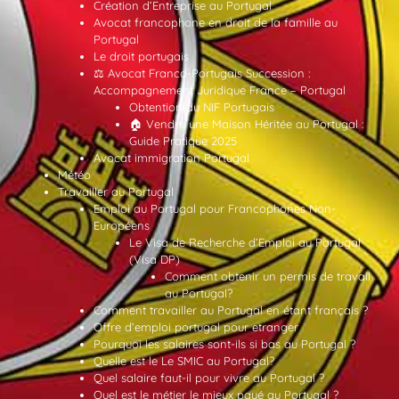
Création d’Entreprise au Portugal
Avocat francophone en droit de la famille au
Portugal
Le droit portugais
⚖️ Avocat Franco-Portugais Succession :
Accompagnement Juridique France – Portugal
Obtention du NIF Portugais
🏠 Vendre une Maison Héritée au Portugal :
Guide Pratique 2025
Avocat immigration Portugal
Météo
Travailler au Portugal
Emploi au Portugal pour Francophones Non-
Européens
Le Visa de Recherche d’Emploi au Portugal
(Visa DP)
Comment obtenir un permis de travail
au Portugal?
Comment travailler au Portugal en étant français ?
Offre d’emploi portugal pour etranger
Pourquoi les salaires sont-ils si bas au Portugal ?
Quelle est le Le SMIC au Portugal?
Quel salaire faut-il pour vivre au Portugal ?
Quel est le métier le mieux payé au Portugal ?