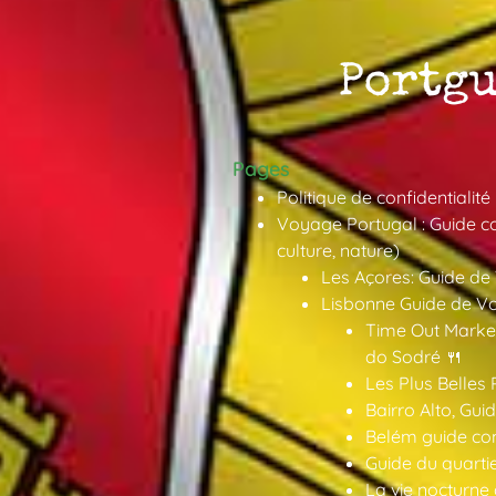
Pages
Politique de confidentialité
Voyage Portugal : Guide co
culture, nature)
Les Açores: Guide de
Lisbonne Guide de V
Time Out Market
do Sodré 🍴
Les Plus Belles 
Bairro Alto, Gu
Belém guide co
Guide du quarti
La vie nocturne