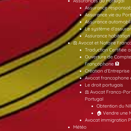
Assurances au Portugal
Assurance responsabil
Assurance vie au Por
Assurance automobil
Le système d’assuran
Assurance habitation
⚖️ Avocat et Notaire Fra
Traduction Certifiée 
Ouverture de Compte
Francophone 🏦
Création d’Entreprise
Avocat francophone en
Le droit portugais
⚖️ Avocat Franco-Por
Portugal
Obtention du NI
🏠 Vendre une M
Avocat immigration P
Météo