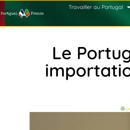
Travailler au Portugal
Le Portug
importatio
p