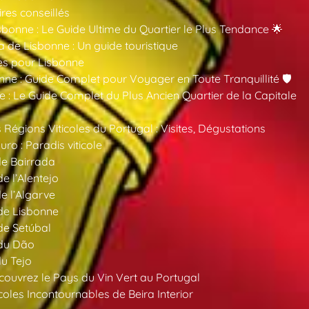
ires conseillés
sbonne : Le Guide Ultime du Quartier le Plus Tendance 🌟
a de Lisbonne : Un guide touristique
es pour Lisbonne
nne : Guide Complet pour Voyager en Toute Tranquillité 🛡️
 : Le Guide Complet du Plus Ancien Quartier de la Capitale
 Régions Viticoles du Portugal : Visites, Dégustations
ro : Paradis viticole
de Bairrada
de l’Alentejo
de l’Algarve
 de Lisbonne
 de Setúbal
 du Dão
du Tejo
ouvrez le Pays du Vin Vert au Portugal
oles Incontournables de Beira Interior