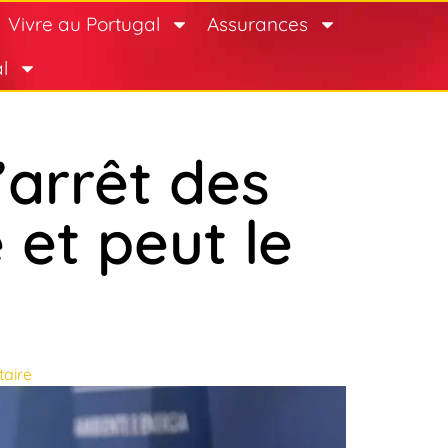
Vivre au Portugal
Assurances
l
’arrêt des
 et peut le
aire