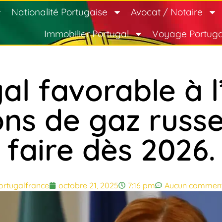
Nationalité Portugaise
Avocat / Notaire
Immobilier Portugal
Voyage Portuga
al favorable à l
ns de gaz russe
faire dès 2026.
ortugalfrance
octobre 21, 2025
7:16 pm
Aucun comment