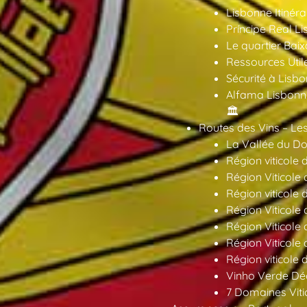
Lisbonne Itinéra
Príncipe Real Li
Le quartier Baix
Ressources Util
Sécurité à Lisbo
Alfama Lisbonne
🏛️
Routes des Vins – Les
La Vallée du Dou
Région viticole 
Région Viticole 
Région viticole 
Région Viticole
Région Viticole
Région Viticole
Région viticole 
Vinho Verde Déc
7 Domaines Vitic