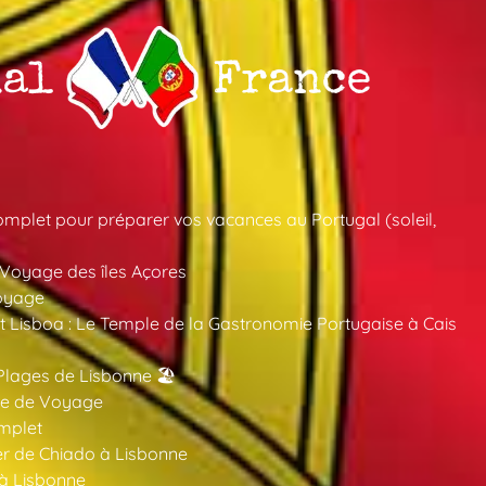
mplet pour préparer vos vacances au Portugal (soleil,
 Voyage des îles Açores
oyage
 Lisboa : Le Temple de la Gastronomie Portugaise à Cais
Plages de Lisbonne 🏖️
ide de Voyage
mplet
er de Chiado à Lisbonne
 à Lisbonne