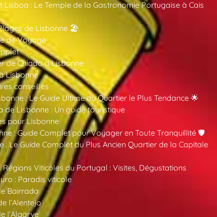
 Lisboa : Le Temple de la Gastronomie Portugaise à Cais
Plages de Lisbonne 🏖️
ide de Voyage
mplet
er de Chiado à Lisbonne
 à Lisbonne
ires conseillés
sbonne : Le Guide Ultime du Quartier le Plus Tendance 🌟
a de Lisbonne : Un guide touristique
es pour Lisbonne
nne : Guide Complet pour Voyager en Toute Tranquillité 🛡️
 : Le Guide Complet du Plus Ancien Quartier de la Capitale
 Régions Viticoles du Portugal : Visites, Dégustations
ro : Paradis viticole
de Bairrada
de l’Alentejo
de l’Algarve