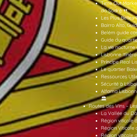
Time Out Market
do Sodré 🍴
Les Plus Belles 
Bairro Alto, Gu
Belém guide co
Guide du quarti
La vie nocturne
Lisbonne Itinéra
Príncipe Real Li
Le quartier Baix
Ressources Util
Sécurité à Lisbo
Alfama Lisbonne
🏛️
Routes des Vins – Les
La Vallée du Dou
Région viticole 
Région Viticole 
Région viticole 