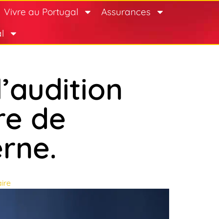
Vivre au Portugal
Assurances
l
’audition
re de
erne.
ire