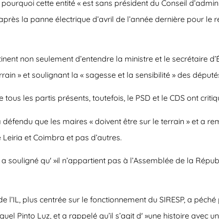
pourquoi cette entité « est sans président du Conseil d’admin
après la panne électrique d’avril de l’année dernière pour l
nent non seulement d’entendre la ministre et le secrétaire d’É
rain » et soulignant la « sagesse et la sensibilité » des député
 tous les partis présents, toutefois, le PSD et le CDS ont crit
endu que les maires « doivent être sur le terrain » et a remis
Leiria et Coimbra et pas d’autres.
souligné qu' »il n’appartient pas à l’Assemblée de la Républi
de l’IL, plus centrée sur le fonctionnement du SIRESP, a péc
uel Pinto Luz, et a rappelé qu’il s’agit d' »une histoire avec u