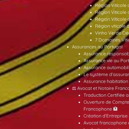
Région Viticole
Région Viticole
Région Viticole
Région viticole 
Vinho Verde Déc
7 Domaines Vitic
Assurances au Portugal
Assurance responsabil
Assurance vie au Por
Assurance automobil
Le système d’assuran
Assurance habitation
⚖️ Avocat et Notaire Fra
Traduction Certifiée 
Ouverture de Compte
Francophone 🏦
Création d’Entreprise
Avocat francophone en