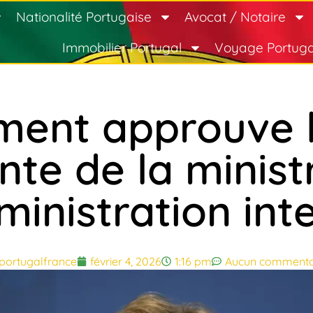
Nationalité Portugaise
Avocat / Notaire
Immobilier Portugal
Voyage Portuga
ment approuve l
nte de la minist
ministration int
portugalfrance
février 4, 2026
1:16 pm
Aucun commenta