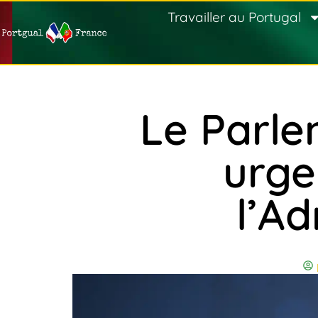
Travailler au Portugal
Le Parle
urge
l’Ad