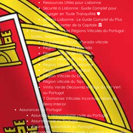
Ressources Utiles pour Lisbonne
Sécurité à Lisbonne : Guide Complet pour
Voyager en Toute Tranquillité 🛡️
Alfama Lisbonne : Le Guide Complet du Plus
Ancien Quartier de la Capitale 🏛️
Routes des Vins – Les Régions Viticoles du Portugal :
Visites, Dégustations
La Vallée du Douro : Paradis viticole
Région viticole de Bairrada
Région Viticole de l’Alentejo
Région viticole de l’Algarve
Région Viticole de Lisbonne
Région Viticole de Setúbal
Région Viticole du Dão
Région viticole du Tejo
Vinho Verde Découvrez le Pays du Vin Vert
au Portugal
7 Domaines Viticoles Incontournables de
Beira Interior
Assurances au Portugal
Assurance responsabilité civile au Portugal
Assurance vie au Portugal
Assurance automobile au Portugal
Le système d’assurance santé / médical au Portugal