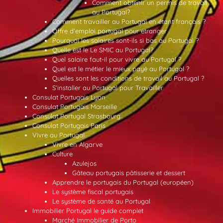
Comment obtenir un permis de travail
au Portugal?
Comment travailler au Portugal en étant français ?
Offre d’emploi portugal pour etranger
Pourquoi les salaires sont-ils si bas au Portugal ?
Quelle est le Le SMIC au Portugal?
Quel salaire faut-il pour vivre au Portugal ?
Quel est le métier le mieux payé au Portugal ?
Quelles sont les conditions de travail au Portugal ?
S’installer au Portugal pour Travailler
Consulat Portugais Lyon
Consulat Portugais Marseille
Consulat Portugal Strasbourg
Consulat Portugais Paris
Vivre au Portugal
Vivre en Algarve
Culture
Azulejos
Gâteau portugais pâtisserie et dessert
Apprendre le portugais du Portugal (européen)
Le système fiscal portugais
Le système de santé au Portugal
Immobilier Portugal le guide complet
Marché Immobilier de Porto