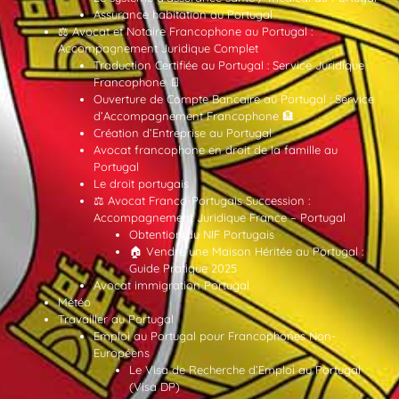
Assurance habitation au Portugal
⚖️ Avocat et Notaire Francophone au Portugal :
Accompagnement Juridique Complet
Traduction Certifiée au Portugal : Service Juridique
Francophone 📄
Ouverture de Compte Bancaire au Portugal : Service
d’Accompagnement Francophone 🏦
Création d’Entreprise au Portugal
Avocat francophone en droit de la famille au
Portugal
Le droit portugais
⚖️ Avocat Franco-Portugais Succession :
Accompagnement Juridique France – Portugal
Obtention du NIF Portugais
🏠 Vendre une Maison Héritée au Portugal :
Guide Pratique 2025
Avocat immigration Portugal
Météo
Travailler au Portugal
Emploi au Portugal pour Francophones Non-
Européens
Le Visa de Recherche d’Emploi au Portugal
(Visa DP)