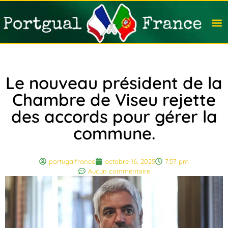
Travail
Nation
Avocat
Vivre
Immobi
Voyag
Le nouveau président de la
Chambre de Viseu rejette
des accords pour gérer la
commune.
portugalfrance
octobre 16, 2025
7:57 pm
Aucun commentaire