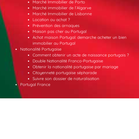
Marché Immobilier de Porto
Marché immobilier de l’Algarve
Marché Immobilier de Lisbonne
Location ou achat ?
Prévention des arnaques
Maison pas cher au Portugal
Achat maison Portugal: demarche acheter un bien
immobilier au Portugal
Nationalité Portugaise
Comment obtenir un acte de naissance portugais ?
Double Nationalité Franco-Portugaise
Obtenir la nationalité portugaise par mariage
Citoyenneté portugaise sépharade
Suivre son dossier de naturalisation
Portugal France