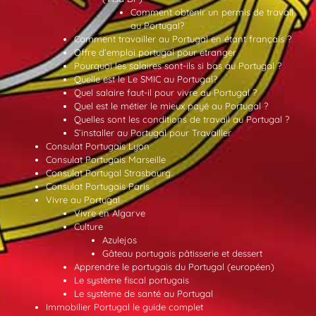
Comment obtenir un permis de travail
au Portugal?
Comment travailler au Portugal en étant français ?
Offre d’emploi portugal pour etranger
Pourquoi les salaires sont-ils si bas au Portugal ?
Quelle est le Le SMIC au Portugal?
Quel salaire faut-il pour vivre au Portugal ?
Quel est le métier le mieux payé au Portugal ?
Quelles sont les conditions de travail au Portugal ?
S’installer au Portugal pour Travailler
Consulat Portugais Lyon
Consulat Portugais Marseille
Consulat Portugal Strasbourg
Consulat Portugais Paris
Vivre au Portugal
Vivre en Algarve
Culture
Azulejos
Gâteau portugais pâtisserie et dessert
Apprendre le portugais du Portugal (européen)
Le système fiscal portugais
Le système de santé au Portugal
Immobilier Portugal le guide complet