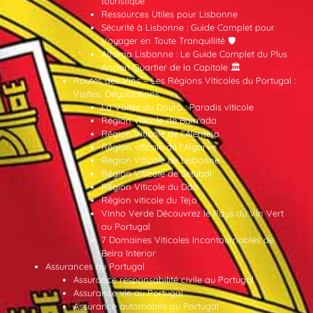
touristique
Ressources Utiles pour Lisbonne
Sécurité à Lisbonne : Guide Complet pour
Voyager en Toute Tranquillité 🛡️
Alfama Lisbonne : Le Guide Complet du Plus
Ancien Quartier de la Capitale 🏛️
Routes des Vins – Les Régions Viticoles du Portugal :
Visites, Dégustations
La Vallée du Douro : Paradis viticole
Région viticole de Bairrada
Région Viticole de l’Alentejo
Région viticole de l’Algarve
Région Viticole de Lisbonne
Région Viticole de Setúbal
Région Viticole du Dão
Région viticole du Tejo
Vinho Verde Découvrez le Pays du Vin Vert
au Portugal
7 Domaines Viticoles Incontournables de
Beira Interior
Assurances au Portugal
Assurance responsabilité civile au Portugal
Assurance vie au Portugal
Assurance automobile au Portugal