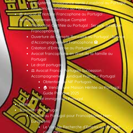
Le système d’assurance santé / médical au Portugal
Assurance habitation au Portugal
⚖️ Avocat et Notaire Francophone au Portugal :
Accompagnement Juridique Complet
Traduction Certifiée au Portugal : Service Juridique
Francophone 📄
Ouverture de Compte Bancaire au Portugal : Service
d’Accompagnement Francophone 🏦
Création d’Entreprise au Portugal
Avocat francophone en droit de la famille au
Portugal
Le droit portugais
⚖️ Avocat Franco-Portugais Succession :
Accompagnement Juridique France – Portugal
Obtention du NIF Portugais
🏠 Vendre une Maison Héritée au Portugal :
Guide Pratique 2025
Avocat immigration Portugal
Météo
Travailler au Portugal
Emploi au Portugal pour Francophones Non-
Européens
Le Visa de Recherche d’Emploi au Portugal
(Visa DP)