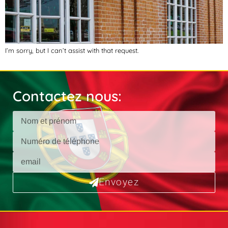
I’m sorry, but I can’t assist with that request.
Contactez nous:
Envoyez