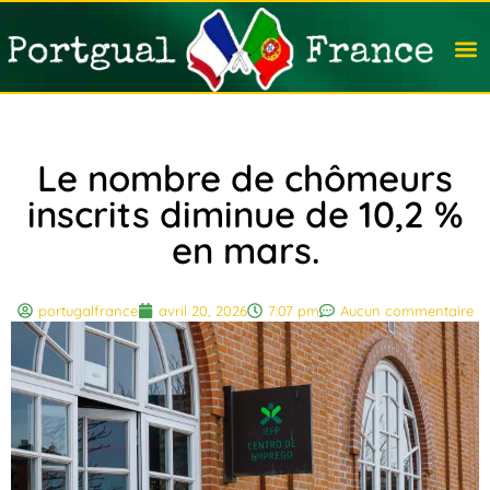
Travail
Nation
Avocat
Vivre
Immobi
Voyag
Le nombre de chômeurs
inscrits diminue de 10,2 %
en mars.
portugalfrance
avril 20, 2026
7:07 pm
Aucun commentaire