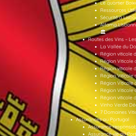
Le quartier Baix
Ressources Util
Sécurité à Lisbo
Alfama Lisbonne
🏛️
Routes des Vins – Les
La Vallée du Dou
Région viticole 
Région Viticole 
Région viticole 
Région Viticole
Région Viticole
Région Viticole
Région viticole 
Vinho Verde Déc
7 Domaines Vitic
Assurances au Portugal
Assurance responsabil
Assurance vie au Por