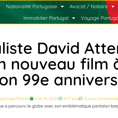
Nationalité Portugaise
Avocat / Notaire
Immobilier Portugal
Voyage Portuga
liste David At
n nouveau film à
on 99e annivers
portugalfrance
mai 14, 2025
6:57 pm
Aucun commenta
ique a parcouru le globe avec son emblématique pantalon be