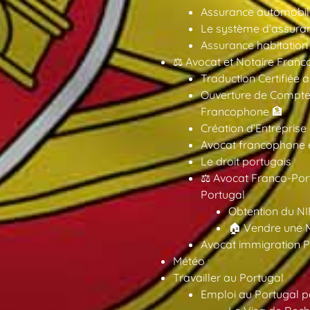
Assurance automobil
Le système d’assuran
Assurance habitation
⚖️ Avocat et Notaire Fra
Traduction Certifiée 
Ouverture de Compte
Francophone 🏦
Création d’Entreprise
Avocat francophone en
Le droit portugais
⚖️ Avocat Franco-Por
Portugal
Obtention du NI
🏠 Vendre une M
Avocat immigration P
Météo
Travailler au Portugal
Emploi au Portugal 