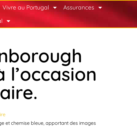
Vivre au Portugal
Assurances
l
tenborough
 l’occasion
aire.
ire
ige et chemise bleue, apportant des images