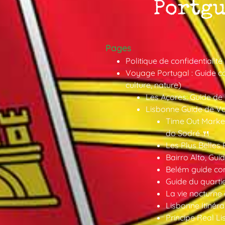
Pages
Politique de confidentialité
Voyage Portugal : Guide co
culture, nature)
Les Açores: Guide de
Lisbonne Guide de V
Time Out Market
do Sodré 🍴
Les Plus Belles 
Bairro Alto, Gu
Belém guide co
Guide du quarti
La vie nocturne
Lisbonne Itinéra
Príncipe Real Li