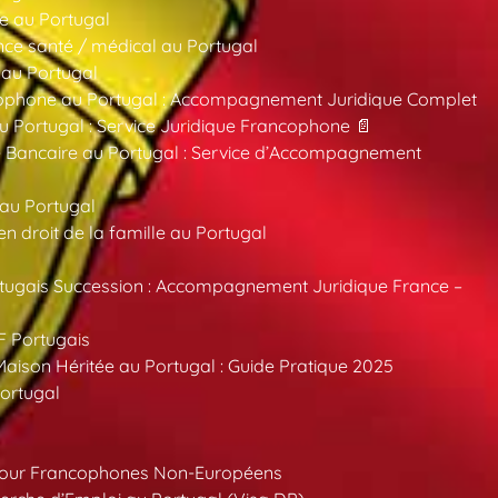
e au Portugal
ce santé / médical au Portugal
 au Portugal
ncophone au Portugal : Accompagnement Juridique Complet
au Portugal : Service Juridique Francophone 📄
 Bancaire au Portugal : Service d’Accompagnement
 au Portugal
 droit de la famille au Portugal
tugais Succession : Accompagnement Juridique France –
F Portugais
aison Héritée au Portugal : Guide Pratique 2025
ortugal
pour Francophones Non-Européens