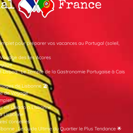
mplet pour préparer vos vacances au Portugal (soleil,
 Voyage des îles Açores
oyage
 Lisboa : Le Temple de la Gastronomie Portugaise à Cais
Plages de Lisbonne 🏖️
ide de Voyage
mplet
er de Chiado à Lisbonne
 à Lisbonne
ires conseillés
sbonne : Le Guide Ultime du Quartier le Plus Tendance 🌟