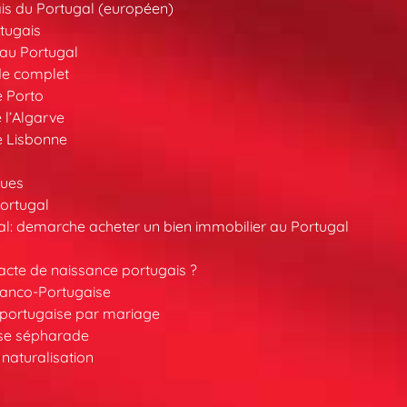
is du Portugal (européen)
tugais
au Portugal
de complet
e Porto
 l’Algarve
e Lisbonne
ques
ortugal
l: demarche acheter un bien immobilier au Portugal
cte de naissance portugais ?
ranco-Portugaise
é portugaise par mariage
ise sépharade
 naturalisation