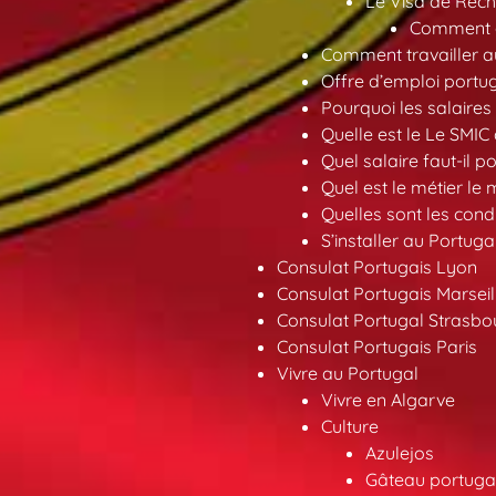
Le Visa de Rech
Comment ob
Comment travailler au
Offre d’emploi portu
Pourquoi les salaires 
Quelle est le Le SMIC
Quel salaire faut-il p
Quel est le métier le
Quelles sont les condi
S’installer au Portuga
Consulat Portugais Lyon
Consulat Portugais Marseil
Consulat Portugal Strasbo
Consulat Portugais Paris
Vivre au Portugal
Vivre en Algarve
Culture
Azulejos
Gâteau portugai