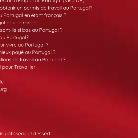
erche d’Emploi au Portugal (Visa DP)
tenir un permis de travail au Portugal?
 Portugal en étant français ?
gal pour etranger
sont-ils si bas au Portugal ?
 au Portugal?
our vivre au Portugal ?
 mieux payé au Portugal ?
tions de travail au Portugal ?
l pour Travailler
le
urg
s pâtisserie et dessert