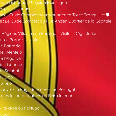
a de Lisbonne : Un guide touristique
es pour Lisbonne
nne : Guide Complet pour Voyager en Toute Tranquillité 🛡️
 : Le Guide Complet du Plus Ancien Quartier de la Capitale
 Régions Viticoles du Portugal : Visites, Dégustations
ro : Paradis viticole
de Bairrada
de l’Alentejo
de l’Algarve
 de Lisbonne
 de Setúbal
 du Dão
du Tejo
ouvrez le Pays du Vin Vert au Portugal
oles Incontournables de Beira Interior
ité civile au Portugal
tugal