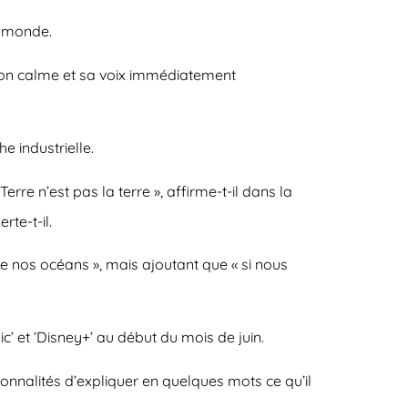
le monde.
 ton calme et sa voix immédiatement
 industrielle.
rre n’est pas la terre », affirme-t-il dans la
te-t-il.
e nos océans », mais ajoutant que « si nous
c’ et ‘Disney+’ au début du mois de juin.
nnalités d’expliquer en quelques mots ce qu’il