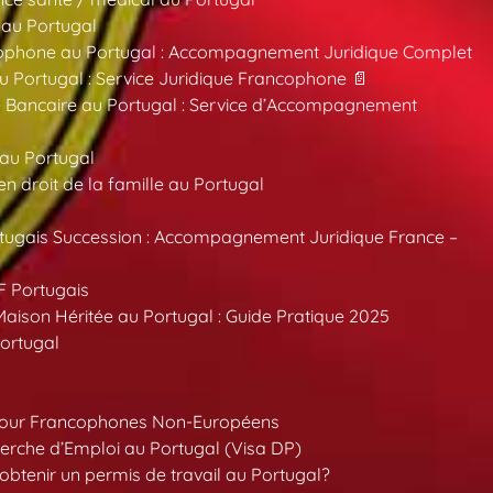
 au Portugal
ncophone au Portugal : Accompagnement Juridique Complet
au Portugal : Service Juridique Francophone 📄
 Bancaire au Portugal : Service d’Accompagnement
 au Portugal
 droit de la famille au Portugal
tugais Succession : Accompagnement Juridique France –
F Portugais
aison Héritée au Portugal : Guide Pratique 2025
ortugal
pour Francophones Non-Européens
erche d’Emploi au Portugal (Visa DP)
tenir un permis de travail au Portugal?