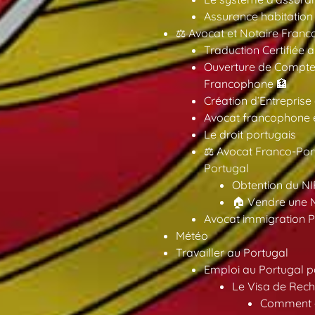
Assurance habitation
⚖️ Avocat et Notaire Fra
Traduction Certifiée 
Ouverture de Compte
Francophone 🏦
Création d’Entreprise
Avocat francophone en
Le droit portugais
⚖️ Avocat Franco-Por
Portugal
Obtention du NI
🏠 Vendre une M
Avocat immigration P
Météo
Travailler au Portugal
Emploi au Portugal 
Le Visa de Rech
Comment ob