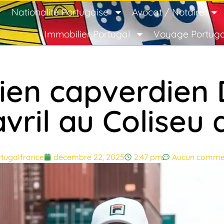
Nationalité Portugaise
Avocat / Notaire
Immobilier Portugal
Voyage Portuga
ien capverdien 
avril au Coliseu 
tugalfrance
décembre 22, 2025
2:47 pm
Aucun commen