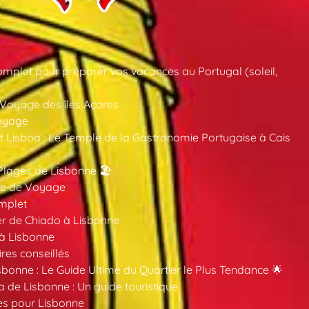
mplet pour préparer vos vacances au Portugal (soleil,
 Voyage des îles Açores
oyage
 Lisboa : Le Temple de la Gastronomie Portugaise à Cais
Plages de Lisbonne 🏖️
ide de Voyage
mplet
er de Chiado à Lisbonne
 à Lisbonne
ires conseillés
sbonne : Le Guide Ultime du Quartier le Plus Tendance 🌟
a de Lisbonne : Un guide touristique
es pour Lisbonne