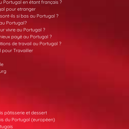
 Portugal en étant français ?
gal pour etranger
sont-ils si bas au Portugal ?
 au Portugal?
our vivre au Portugal ?
 mieux payé au Portugal ?
tions de travail au Portugal ?
l pour Travailler
le
urg
s pâtisserie et dessert
is du Portugal (européen)
tugais