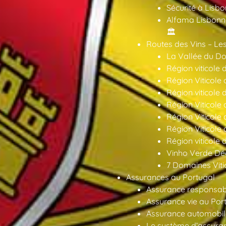
Sécurité à Lisbo
Alfama Lisbonne
🏛️
Routes des Vins – Les
La Vallée du Dou
Région viticole 
Région Viticole 
Région viticole 
Région Viticole
Région Viticole
Région Viticole
Région viticole 
Vinho Verde Déc
7 Domaines Vitic
Assurances au Portugal
Assurance responsabil
Assurance vie au Por
Assurance automobil
Le système d’assuran