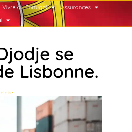
Vivre au Portugal
Assurances
l
Djodje se
de Lisbonne.
taire