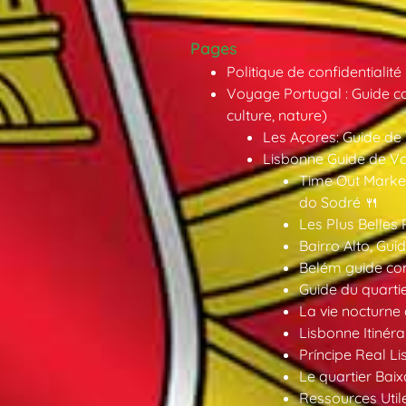
Pages
Politique de confidentialité
Voyage Portugal : Guide co
culture, nature)
Les Açores: Guide de
Lisbonne Guide de V
Time Out Market
do Sodré 🍴
Les Plus Belles 
Bairro Alto, Gu
Belém guide co
Guide du quarti
La vie nocturne
Lisbonne Itinéra
Príncipe Real Li
Le quartier Baix
Ressources Util