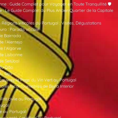
nne : Guide Complet pour Voyager en Toute Tranquillité 🛡️
 : Le Guide Complet du Plus Ancien Quartier de la Capitale
 Régions Viticoles du Portugal : Visites, Dégustations
ro : Paradis viticole
de Bairrada
de l’Alentejo
de l’Algarve
 de Lisbonne
 de Setúbal
 du Dão
du Tejo
ouvrez le Pays du Vin Vert au Portugal
oles Incontournables de Beira Interior
ité civile au Portugal
tugal
e au Portugal
ce santé / médical au Portugal