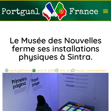
Travail
Nation
Avocat
Vivre
Immobi
Voyag
Le Musée des Nouvelles
ferme ses installations
physiques à Sintra.
portugalfrance
avril 9, 2026
4:42 am
Aucun commentaire