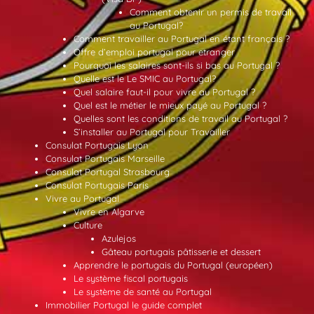
Comment obtenir un permis de travail
au Portugal?
Comment travailler au Portugal en étant français ?
Offre d’emploi portugal pour etranger
Pourquoi les salaires sont-ils si bas au Portugal ?
Quelle est le Le SMIC au Portugal?
Quel salaire faut-il pour vivre au Portugal ?
Quel est le métier le mieux payé au Portugal ?
Quelles sont les conditions de travail au Portugal ?
S’installer au Portugal pour Travailler
Consulat Portugais Lyon
Consulat Portugais Marseille
Consulat Portugal Strasbourg
Consulat Portugais Paris
Vivre au Portugal
Vivre en Algarve
Culture
Azulejos
Gâteau portugais pâtisserie et dessert
Apprendre le portugais du Portugal (européen)
Le système fiscal portugais
Le système de santé au Portugal
Immobilier Portugal le guide complet