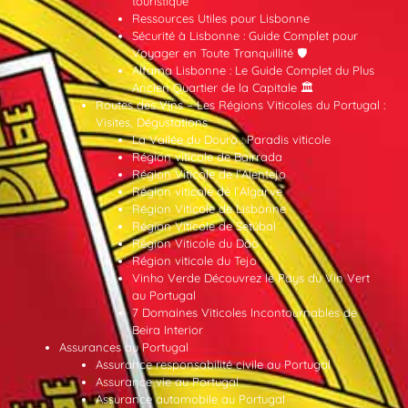
touristique
Ressources Utiles pour Lisbonne
Sécurité à Lisbonne : Guide Complet pour
Voyager en Toute Tranquillité 🛡️
Alfama Lisbonne : Le Guide Complet du Plus
Ancien Quartier de la Capitale 🏛️
Routes des Vins – Les Régions Viticoles du Portugal :
Visites, Dégustations
La Vallée du Douro : Paradis viticole
Région viticole de Bairrada
Région Viticole de l’Alentejo
Région viticole de l’Algarve
Région Viticole de Lisbonne
Région Viticole de Setúbal
Région Viticole du Dão
Région viticole du Tejo
Vinho Verde Découvrez le Pays du Vin Vert
au Portugal
7 Domaines Viticoles Incontournables de
Beira Interior
Assurances au Portugal
Assurance responsabilité civile au Portugal
Assurance vie au Portugal
Assurance automobile au Portugal