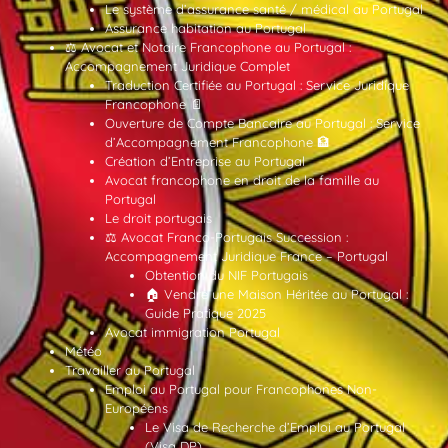
Le système d’assurance santé / médical au Portugal
Assurance habitation au Portugal
⚖️ Avocat et Notaire Francophone au Portugal :
Accompagnement Juridique Complet
Traduction Certifiée au Portugal : Service Juridique
Francophone 📄
Ouverture de Compte Bancaire au Portugal : Service
d’Accompagnement Francophone 🏦
Création d’Entreprise au Portugal
Avocat francophone en droit de la famille au
Portugal
Le droit portugais
⚖️ Avocat Franco-Portugais Succession :
Accompagnement Juridique France – Portugal
Obtention du NIF Portugais
🏠 Vendre une Maison Héritée au Portugal :
Guide Pratique 2025
Avocat immigration Portugal
Météo
Travailler au Portugal
Emploi au Portugal pour Francophones Non-
Européens
Le Visa de Recherche d’Emploi au Portugal
(Visa DP)