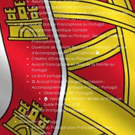
Assurance vie au Portugal
Assurance automobile au Portugal
Le système d’assurance santé / médical au Portugal
Assurance habitation au Portugal
⚖️ Avocat et Notaire Francophone au Portugal :
Accompagnement Juridique Complet
Traduction Certifiée au Portugal : Service Juridique
Francophone 📄
Ouverture de Compte Bancaire au Portugal : Service
d’Accompagnement Francophone 🏦
Création d’Entreprise au Portugal
Avocat francophone en droit de la famille au
Portugal
Le droit portugais
⚖️ Avocat Franco-Portugais Succession :
Accompagnement Juridique France – Portugal
Obtention du NIF Portugais
🏠 Vendre une Maison Héritée au Portugal :
Guide Pratique 2025
Avocat immigration Portugal
Météo
Travailler au Portugal
Emploi au Portugal pour Francophones Non-
Européens