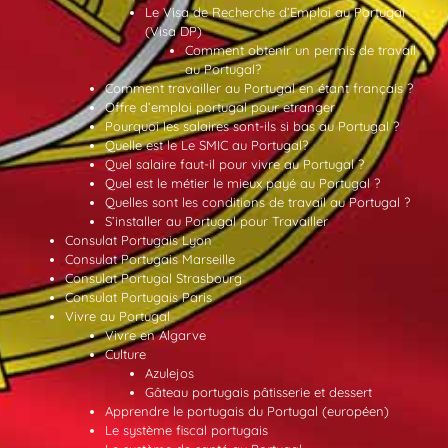
Le Visa de Recherche d’Emploi au Portugal
(Visa DP)
Comment obtenir un permis de travail
au Portugal?
Comment travailler au Portugal en étant français ?
Offre d’emploi portugal pour etranger
Pourquoi les salaires sont-ils si bas au Portugal ?
Quelle est le Le SMIC au Portugal?
Quel salaire faut-il pour vivre au Portugal ?
Quel est le métier le mieux payé au Portugal ?
Quelles sont les conditions de travail au Portugal ?
S’installer au Portugal pour Travailler
Consulat Portugais Lyon
Consulat Portugais Marseille
Consulat Portugal Strasbourg
Consulat Portugais Paris
Vivre au Portugal
Vivre en Algarve
Culture
Azulejos
Gâteau portugais pâtisserie et dessert
Apprendre le portugais du Portugal (européen)
Le système fiscal portugais