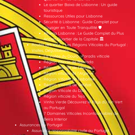
Le quartier Baixa de Lisbonne : Un guide
touristique
Ressources Utiles pour Lisbonne
Sécurité à Lisbonne : Guide Complet pour
Voyager en Toute Tranquillité 🛡️
Alfama Lisbonne : Le Guide Complet du Plus
Ancien Quartier de la Capitale 🏛️
Routes des Vins – Les Régions Viticoles du Portugal :
Visites, Dégustations
La Vallée du Douro : Paradis viticole
Région viticole de Bairrada
Région Viticole de l’Alentejo
Région viticole de l’Algarve
Région Viticole de Lisbonne
Région Viticole de Setúbal
Région Viticole du Dão
Région viticole du Tejo
Vinho Verde Découvrez le Pays du Vin Vert
au Portugal
7 Domaines Viticoles Incontournables de
Beira Interior
Assurances au Portugal
Assurance responsabilité civile au Portugal