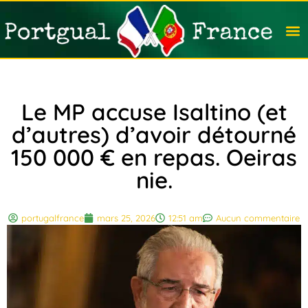
Travail
Nation
Avocat
Vivre
Immobi
Voyag
Le MP accuse Isaltino (et
d’autres) d’avoir détourné
150 000 € en repas. Oeiras
nie.
portugalfrance
mars 25, 2026
12:51 am
Aucun commentaire