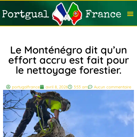
Travail
Nation
Avocat
Vivre
Immobi
Voyag
Le Monténégro dit qu’un
effort accru est fait pour
le nettoyage forestier.
portugalfrance
avril 8, 2026
3:53 am
Aucun commentaire