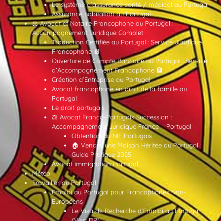
Le système d’assurance santé / médical au Portugal
Assurance habitation au Portugal
⚖️ Avocat et Notaire Francophone au Portugal :
Accompagnement Juridique Complet
Traduction Certifiée au Portugal : Service Juridique
Francophone 📄
Ouverture de Compte Bancaire au Portugal : Service
d’Accompagnement Francophone 🏦
Création d’Entreprise au Portugal
Avocat francophone en droit de la famille au
Portugal
Le droit portugais
⚖️ Avocat Franco-Portugais Succession :
Accompagnement Juridique France – Portugal
Obtention du NIF Portugais
🏠 Vendre une Maison Héritée au Portugal :
Guide Pratique 2025
Avocat immigration Portugal
Météo
Travailler au Portugal
Emploi au Portugal pour Francophones Non-
Européens
Le Visa de Recherche d’Emploi au Portugal
(Visa DP)