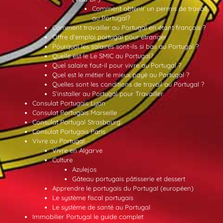
Comment obtenir un permis de travail
au Portugal?
Comment travailler au Portugal en étant français ?
Offre d’emploi portugal pour etranger
Pourquoi les salaires sont-ils si bas au Portugal ?
Quelle est le Le SMIC au Portugal?
Quel salaire faut-il pour vivre au Portugal ?
Quel est le métier le mieux payé au Portugal ?
Quelles sont les conditions de travail au Portugal ?
S’installer au Portugal pour Travailler
Consulat Portugais Lyon
Consulat Portugais Marseille
Consulat Portugal Strasbourg
Consulat Portugais Paris
Vivre au Portugal
Vivre en Algarve
Culture
Azulejos
Gâteau portugais pâtisserie et dessert
Apprendre le portugais du Portugal (européen)
Le système fiscal portugais
Le système de santé au Portugal
Immobilier Portugal le guide complet