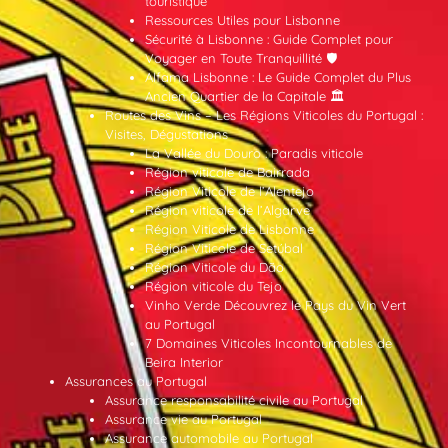
touristique
Ressources Utiles pour Lisbonne
Sécurité à Lisbonne : Guide Complet pour
Voyager en Toute Tranquillité 🛡️
Alfama Lisbonne : Le Guide Complet du Plus
Ancien Quartier de la Capitale 🏛️
Routes des Vins – Les Régions Viticoles du Portugal :
Visites, Dégustations
La Vallée du Douro : Paradis viticole
Région viticole de Bairrada
Région Viticole de l’Alentejo
Région viticole de l’Algarve
Région Viticole de Lisbonne
Région Viticole de Setúbal
Région Viticole du Dão
Région viticole du Tejo
Vinho Verde Découvrez le Pays du Vin Vert
au Portugal
7 Domaines Viticoles Incontournables de
Beira Interior
Assurances au Portugal
Assurance responsabilité civile au Portugal
Assurance vie au Portugal
Assurance automobile au Portugal