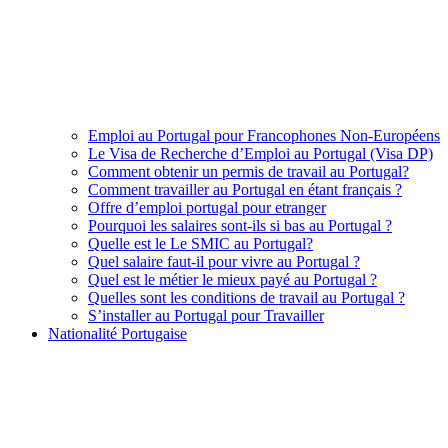
Emploi au Portugal pour Francophones Non-Européens
Le Visa de Recherche d’Emploi au Portugal (Visa DP)
Comment obtenir un permis de travail au Portugal?
Comment travailler au Portugal en étant français ?
Offre d’emploi portugal pour etranger
Pourquoi les salaires sont-ils si bas au Portugal ?
Quelle est le Le SMIC au Portugal?
Quel salaire faut-il pour vivre au Portugal ?
Quel est le métier le mieux payé au Portugal ?
Quelles sont les conditions de travail au Portugal ?
S’installer au Portugal pour Travailler
Nationalité Portugaise