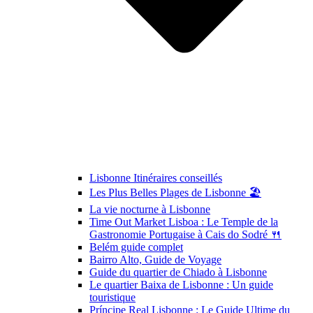
Lisbonne Itinéraires conseillés
Les Plus Belles Plages de Lisbonne 🏖️
La vie nocturne à Lisbonne
Time Out Market Lisboa : Le Temple de la
Gastronomie Portugaise à Cais do Sodré 🍴
Belém guide complet
Bairro Alto, Guide de Voyage
Guide du quartier de Chiado à Lisbonne
Le quartier Baixa de Lisbonne : Un guide
touristique
Príncipe Real Lisbonne : Le Guide Ultime du