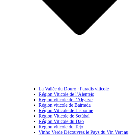
La Vallée du Douro : Paradis viticole
Région Viticole de l’Alentejo
Région viticole de l’Algarve
Région viticole de Bairrada
Région Viticole de Lisbonne
Région Viticole de Setúbal
Région Viticole du Dão
Région viticole du Tejo
Vinho Verde Découvrez le Pays du Vin Vert au