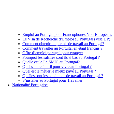
Emploi au Portugal pour Francophones Non-Européens
Le Visa de Recherche d’Emploi au Portugal (Visa DP)
Comment obtenir un permis de travail au Portugal?
Comment travailler au Portugal en étant français ?
Offre d’emploi portugal pour etranger
Pourquoi les salaires sont-ils si bas au Portugal ?
Quelle est le Le SMIC au Portugal?
Quel salaire faut-il pour vivre au Portugal ?
Quel est le métier le mieux payé au Portugal ?
Quelles sont les conditions de travail au Portugal ?
S’installer au Portugal pour Travailler
Nationalité Portugaise