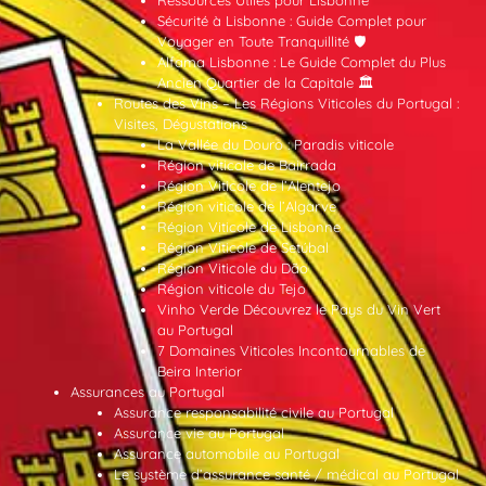
Sécurité à Lisbonne : Guide Complet pour
Voyager en Toute Tranquillité 🛡️
Alfama Lisbonne : Le Guide Complet du Plus
Ancien Quartier de la Capitale 🏛️
Routes des Vins – Les Régions Viticoles du Portugal :
Visites, Dégustations
La Vallée du Douro : Paradis viticole
Région viticole de Bairrada
Région Viticole de l’Alentejo
Région viticole de l’Algarve
Région Viticole de Lisbonne
Région Viticole de Setúbal
Région Viticole du Dão
Région viticole du Tejo
Vinho Verde Découvrez le Pays du Vin Vert
au Portugal
7 Domaines Viticoles Incontournables de
Beira Interior
Assurances au Portugal
Assurance responsabilité civile au Portugal
Assurance vie au Portugal
Assurance automobile au Portugal
Le système d’assurance santé / médical au Portugal