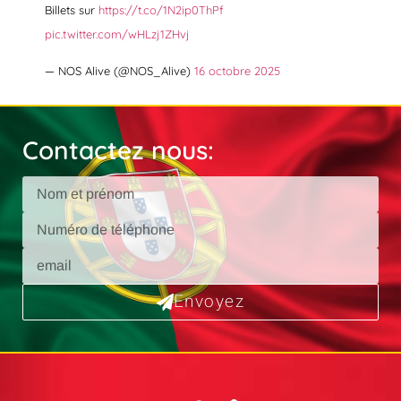
Billets sur
https://t.co/1N2ip0ThPf
pic.twitter.com/wHLzj1ZHvj
— NOS Alive (@NOS_Alive)
16 octobre 2025
Contactez nous:
Envoyez