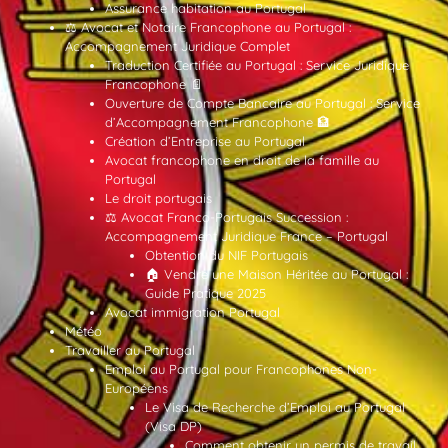
Assurance habitation au Portugal
⚖️ Avocat et Notaire Francophone au Portugal :
Accompagnement Juridique Complet
Traduction Certifiée au Portugal : Service Juridique
Francophone 📄
Ouverture de Compte Bancaire au Portugal : Service
d’Accompagnement Francophone 🏦
Création d’Entreprise au Portugal
Avocat francophone en droit de la famille au
Portugal
Le droit portugais
⚖️ Avocat Franco-Portugais Succession :
Accompagnement Juridique France – Portugal
Obtention du NIF Portugais
🏠 Vendre une Maison Héritée au Portugal :
Guide Pratique 2025
Avocat immigration Portugal
Météo
Travailler au Portugal
Emploi au Portugal pour Francophones Non-
Européens
Le Visa de Recherche d’Emploi au Portugal
(Visa DP)
Comment obtenir un permis de travail