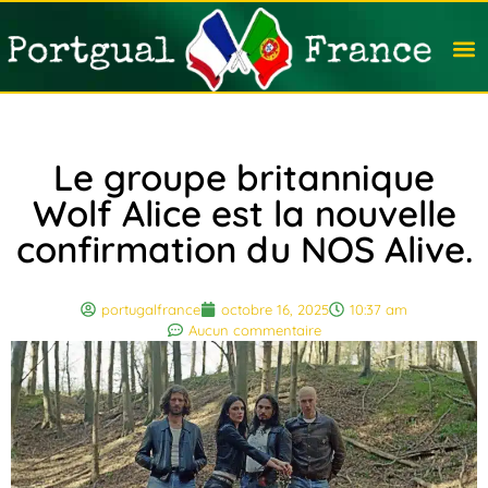
Travail
Nation
Avocat
Vivre
Immobi
Voyag
Le groupe britannique
Wolf Alice est la nouvelle
confirmation du NOS Alive.
portugalfrance
octobre 16, 2025
10:37 am
Aucun commentaire