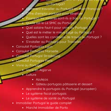
au Portugal?
Comment travailler au Portugal en étant français ?
Offre d’emploi portugal pour etranger
Pourquoi les salaires sont-ils si bas au Portugal ?
Quelle est le Le SMIC au Portugal?
Quel salaire faut-il pour vivre au Portugal ?
Quel est le métier le mieux payé au Portugal ?
Quelles sont les conditions de travail au Portugal ?
S’installer au Portugal pour Travailler
Consulat Portugais Lyon
Consulat Portugais Marseille
Consulat Portugal Strasbourg
Consulat Portugais Paris
Vivre au Portugal
Vivre en Algarve
Culture
Azulejos
Gâteau portugais pâtisserie et dessert
Apprendre le portugais du Portugal (européen)
Le système fiscal portugais
Le système de santé au Portugal
Immobilier Portugal le guide complet
Marché Immobilier de Porto