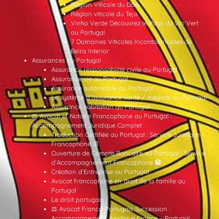
Région Viticole du Dão
Région viticole du Tejo
Vinho Verde Découvrez le Pays du Vin Vert
au Portugal
7 Domaines Viticoles Incontournables de
Beira Interior
Assurances au Portugal
Assurance responsabilité civile au Portugal
Assurance vie au Portugal
Assurance automobile au Portugal
Le système d’assurance santé / médical au Portugal
Assurance habitation au Portugal
⚖️ Avocat et Notaire Francophone au Portugal :
Accompagnement Juridique Complet
Traduction Certifiée au Portugal : Service Juridique
Francophone 📄
Ouverture de Compte Bancaire au Portugal : Service
d’Accompagnement Francophone 🏦
Création d’Entreprise au Portugal
Avocat francophone en droit de la famille au
Portugal
Le droit portugais
⚖️ Avocat Franco-Portugais Succession :
Accompagnement Juridique France – Portugal