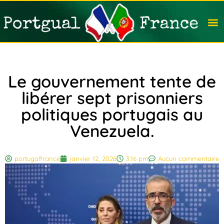
Travail
Nation
Avocat
Vivre
Immobi
Voyag
Le gouvernement tente de
libérer sept prisonniers
politiques portugais au
Venezuela.
portugalfrance
janvier 12, 2026
3:16 pm
Aucun commentaire