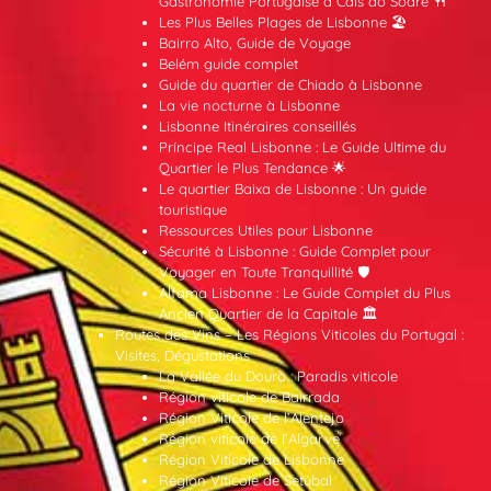
Gastronomie Portugaise à Cais do Sodré 🍴
Les Plus Belles Plages de Lisbonne 🏖️
Bairro Alto, Guide de Voyage
Belém guide complet
Guide du quartier de Chiado à Lisbonne
La vie nocturne à Lisbonne
Lisbonne Itinéraires conseillés
Príncipe Real Lisbonne : Le Guide Ultime du
Quartier le Plus Tendance 🌟
Le quartier Baixa de Lisbonne : Un guide
touristique
Ressources Utiles pour Lisbonne
Sécurité à Lisbonne : Guide Complet pour
Voyager en Toute Tranquillité 🛡️
Alfama Lisbonne : Le Guide Complet du Plus
Ancien Quartier de la Capitale 🏛️
Routes des Vins – Les Régions Viticoles du Portugal :
Visites, Dégustations
La Vallée du Douro : Paradis viticole
Région viticole de Bairrada
Région Viticole de l’Alentejo
Région viticole de l’Algarve
Région Viticole de Lisbonne
Région Viticole de Setúbal