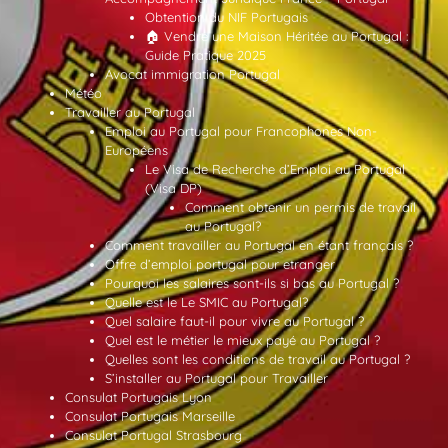
Obtention du NIF Portugais
🏠 Vendre une Maison Héritée au Portugal :
Guide Pratique 2025
Avocat immigration Portugal
Météo
Travailler au Portugal
Emploi au Portugal pour Francophones Non-
Européens
Le Visa de Recherche d’Emploi au Portugal
(Visa DP)
Comment obtenir un permis de travail
au Portugal?
Comment travailler au Portugal en étant français ?
Offre d’emploi portugal pour etranger
Pourquoi les salaires sont-ils si bas au Portugal ?
Quelle est le Le SMIC au Portugal?
Quel salaire faut-il pour vivre au Portugal ?
Quel est le métier le mieux payé au Portugal ?
Quelles sont les conditions de travail au Portugal ?
S’installer au Portugal pour Travailler
Consulat Portugais Lyon
Consulat Portugais Marseille
Consulat Portugal Strasbourg