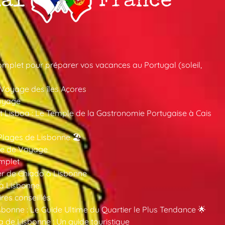
mplet pour préparer vos vacances au Portugal (soleil,
 Voyage des îles Açores
oyage
 Lisboa : Le Temple de la Gastronomie Portugaise à Cais
Plages de Lisbonne 🏖️
ide de Voyage
mplet
er de Chiado à Lisbonne
 à Lisbonne
ires conseillés
sbonne : Le Guide Ultime du Quartier le Plus Tendance 🌟
a de Lisbonne : Un guide touristique