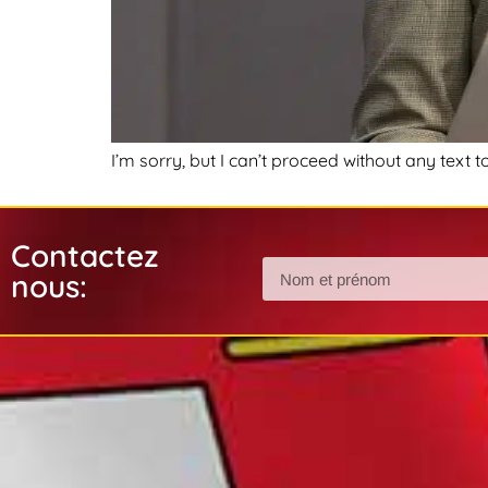
I’m sorry, but I can’t proceed without any text t
Contactez
nous: