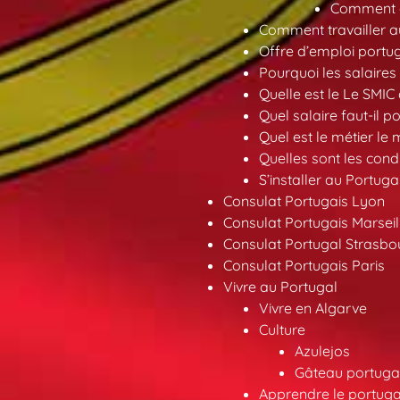
Comment ob
Comment travailler au
Offre d’emploi portu
Pourquoi les salaires 
Quelle est le Le SMIC
Quel salaire faut-il p
Quel est le métier le
Quelles sont les condi
S’installer au Portuga
Consulat Portugais Lyon
Consulat Portugais Marseil
Consulat Portugal Strasbo
Consulat Portugais Paris
Vivre au Portugal
Vivre en Algarve
Culture
Azulejos
Gâteau portugai
Apprendre le portuga