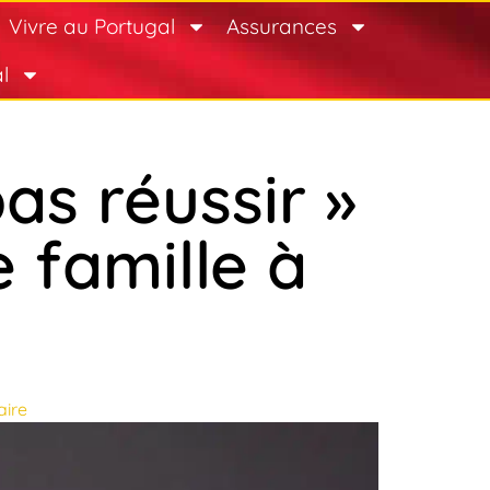
Vivre au Portugal
Assurances
l
s réussir »
 famille à
ire