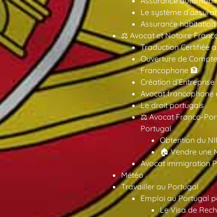
Assurance automobil
Le système d’assuran
Assurance habitation
⚖️ Avocat et Notaire Fra
Traduction Certifiée 
Ouverture de Compte
Francophone 🏦
Création d’Entreprise
Avocat francophone en
Le droit portugais
⚖️ Avocat Franco-Por
Portugal
Obtention du NI
🏠 Vendre une M
Avocat immigration P
Météo
Travailler au Portugal
Emploi au Portugal 
Le Visa de Rech