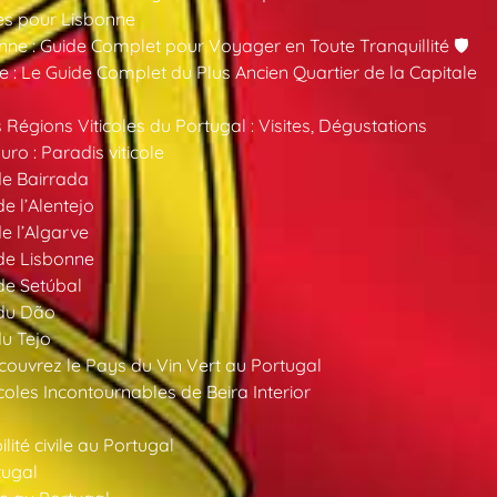
es pour Lisbonne
nne : Guide Complet pour Voyager en Toute Tranquillité 🛡️
 : Le Guide Complet du Plus Ancien Quartier de la Capitale
 Régions Viticoles du Portugal : Visites, Dégustations
ro : Paradis viticole
de Bairrada
de l’Alentejo
de l’Algarve
 de Lisbonne
 de Setúbal
 du Dão
du Tejo
ouvrez le Pays du Vin Vert au Portugal
oles Incontournables de Beira Interior
ité civile au Portugal
tugal