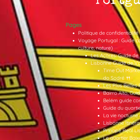
Pages
Politique de confidentialité
Voyage Portugal : Guide co
culture, nature)
Les Açores: Guide de
Lisbonne Guide de V
Time Out Market
do Sodré 🍴
Les Plus Belles 
Bairro Alto, Gu
Belém guide co
Guide du quarti
La vie nocturne
Lisbonne Itinéra
Príncipe Real Li
Le quartier Baix