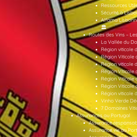
Ressources Util
Sécurité à Lisbo
Alfama Lisbonne
🏛️
Routes des Vins – Les
La Vallée du Dou
Région viticole 
Région Viticole 
Région viticole 
Région Viticole
Région Viticole
Région Viticole
Région viticole 
Vinho Verde Déc
7 Domaines Vitic
Assurances au Portugal
Assurance responsabil
Assurance vie au Por