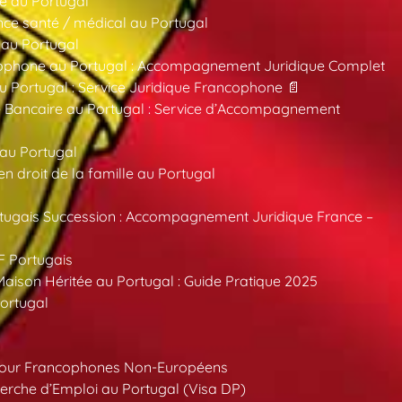
e au Portugal
ce santé / médical au Portugal
 au Portugal
ncophone au Portugal : Accompagnement Juridique Complet
au Portugal : Service Juridique Francophone 📄
 Bancaire au Portugal : Service d’Accompagnement
 au Portugal
 droit de la famille au Portugal
tugais Succession : Accompagnement Juridique France –
F Portugais
aison Héritée au Portugal : Guide Pratique 2025
ortugal
pour Francophones Non-Européens
erche d’Emploi au Portugal (Visa DP)