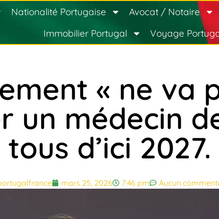
Nationalité Portugaise
Avocat / Notaire
Immobilier Portugal
Voyage Portuga
ement « ne va pa
er un médecin de
tous d’ici 2027.
portugalfrance
mars 25, 2026
7:46 pm
Aucun commenta