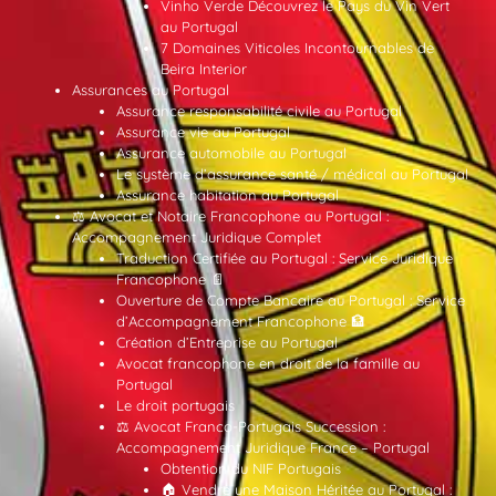
Vinho Verde Découvrez le Pays du Vin Vert
au Portugal
7 Domaines Viticoles Incontournables de
Beira Interior
Assurances au Portugal
Assurance responsabilité civile au Portugal
Assurance vie au Portugal
Assurance automobile au Portugal
Le système d’assurance santé / médical au Portugal
Assurance habitation au Portugal
⚖️ Avocat et Notaire Francophone au Portugal :
Accompagnement Juridique Complet
Traduction Certifiée au Portugal : Service Juridique
Francophone 📄
Ouverture de Compte Bancaire au Portugal : Service
d’Accompagnement Francophone 🏦
Création d’Entreprise au Portugal
Avocat francophone en droit de la famille au
Portugal
Le droit portugais
⚖️ Avocat Franco-Portugais Succession :
Accompagnement Juridique France – Portugal
Obtention du NIF Portugais
🏠 Vendre une Maison Héritée au Portugal :