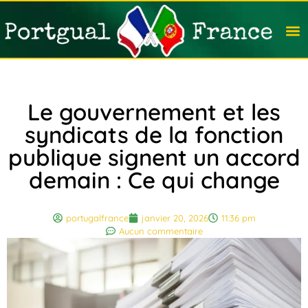
Travail
Nation
Avocat
Vivre
Immobi
Voyag
Le gouvernement et les
syndicats de la fonction
publique signent un accord
demain : Ce qui change
portugalfrance
janvier 20, 2026
11:36 pm
Aucun commentaire