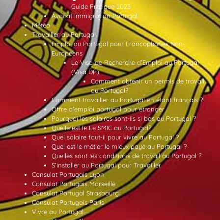
Guide Pratique 2025
Avocat immigration Portugal
Météo
Travailler au Portugal
Emploi au Portugal pour Francophones Non-
Européens
Le Visa de Recherche d’Emploi au Portugal
(Visa DP)
Comment obtenir un permis de travail
au Portugal?
Comment travailler au Portugal en étant français ?
Offre d’emploi portugal pour etranger
Pourquoi les salaires sont-ils si bas au Portugal ?
Quelle est le Le SMIC au Portugal?
Quel salaire faut-il pour vivre au Portugal ?
Quel est le métier le mieux payé au Portugal ?
Quelles sont les conditions de travail au Portugal ?
S’installer au Portugal pour Travailler
Consulat Portugais Lyon
Consulat Portugais Marseille
Consulat Portugal Strasbourg
Consulat Portugais Paris
Vivre au Portugal