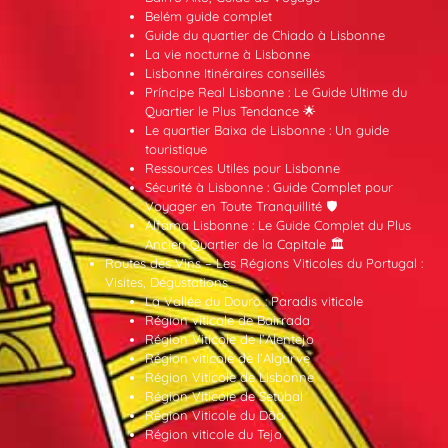
Belém guide complet
Guide du quartier de Chiado à Lisbonne
La vie nocturne à Lisbonne
Lisbonne Itinéraires conseillés
Príncipe Real Lisbonne : Le Guide Ultime du
Quartier le Plus Tendance 🌟
Le quartier Baixa de Lisbonne : Un guide
touristique
Ressources Utiles pour Lisbonne
Sécurité à Lisbonne : Guide Complet pour
Voyager en Toute Tranquillité 🛡️
Alfama Lisbonne : Le Guide Complet du Plus
Ancien Quartier de la Capitale 🏛️
Routes des Vins – Les Régions Viticoles du Portugal :
Visites, Dégustations
La Vallée du Douro : Paradis viticole
Région viticole de Bairrada
Région Viticole de l’Alentejo
Région viticole de l’Algarve
Région Viticole de Lisbonne
Région Viticole de Setúbal
Région Viticole du Dão
Région viticole du Tejo