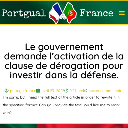
Travail
Nation
Avocat
Vivre
Immobi
Voyag
Le gouvernement
demande l’activation de la
clause de dérogation pour
investir dans la défense.
portugalfrance
avril 23, 2025
9:24 am
Aucun commentaire
I’m sorry, but I need the full text of the article in order to rewrite it in
the specified format. Can you provide the text you’d like me to work
with?