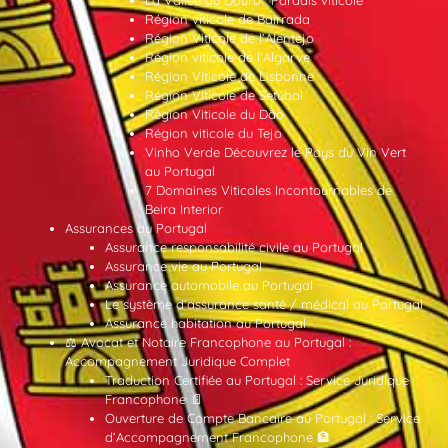
Région viticole de Bairrada
Région Viticole de l’Alentejo
Région viticole de l’Algarve
Région Viticole de Lisbonne
Région Viticole de Setúbal
Région Viticole du Dão
Région viticole du Tejo
Vinho Verde Découvrez le Pays du Vin Vert
au Portugal
7 Domaines Viticoles Incontournables de
Beira Interior
Assurances au Portugal
Assurance responsabilité civile au Portugal
Assurance vie au Portugal
Assurance automobile au Portugal
Le système d’assurance santé / médical au Portugal
Assurance habitation au Portugal
⚖️ Avocat et Notaire Francophone au Portugal :
Accompagnement Juridique Complet
Traduction Certifiée au Portugal : Service Juridique
Francophone 📄
Ouverture de Compte Bancaire au Portugal : Service
d’Accompagnement Francophone 🏦