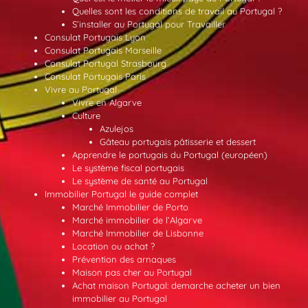
Quelles sont les conditions de travail au Portugal ?
S’installer au Portugal pour Travailler
Consulat Portugais Lyon
Consulat Portugais Marseille
Consulat Portugal Strasbourg
Consulat Portugais Paris
Vivre au Portugal
Vivre en Algarve
Culture
Azulejos
Gâteau portugais pâtisserie et dessert
Apprendre le portugais du Portugal (européen)
Le système fiscal portugais
Le système de santé au Portugal
Immobilier Portugal le guide complet
Marché Immobilier de Porto
Marché immobilier de l’Algarve
Marché Immobilier de Lisbonne
Location ou achat ?
Prévention des arnaques
Maison pas cher au Portugal
Achat maison Portugal: demarche acheter un bien
immobilier au Portugal