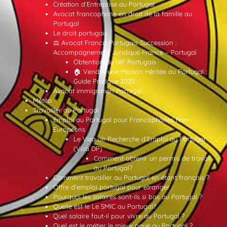
Création d’Entreprise au Portugal
Avocat francophone en droit de la famille au
Portugal
Le droit portugais
⚖️ Avocat Franco-Portugais Succession :
Accompagnement Juridique France – Portugal
Obtention du NIF Portugais
🏠 Vendre une Maison Héritée au Portugal :
Guide Pratique 2025
Avocat immigration Portugal
Météo
Travailler au Portugal
Emploi au Portugal pour Francophones Non-
Européens
Le Visa de Recherche d’Emploi au Portugal
(Visa DP)
Comment obtenir un permis de travail
au Portugal?
Comment travailler au Portugal en étant français ?
Offre d’emploi portugal pour etranger
Pourquoi les salaires sont-ils si bas au Portugal ?
Quelle est le Le SMIC au Portugal?
Quel salaire faut-il pour vivre au Portugal ?
Quel est le métier le mieux payé au Portugal ?