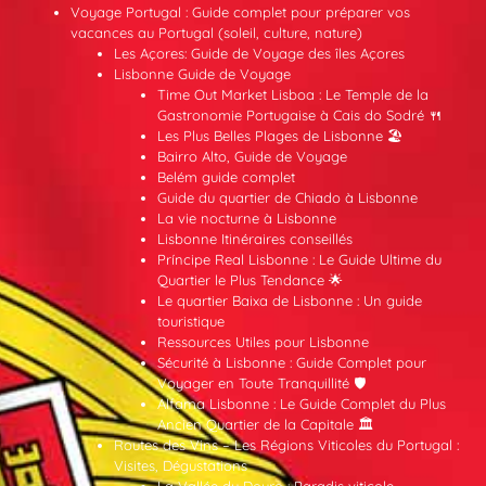
Voyage Portugal : Guide complet pour préparer vos
vacances au Portugal (soleil, culture, nature)
Les Açores: Guide de Voyage des îles Açores
Lisbonne Guide de Voyage
Time Out Market Lisboa : Le Temple de la
Gastronomie Portugaise à Cais do Sodré 🍴
Les Plus Belles Plages de Lisbonne 🏖️
Bairro Alto, Guide de Voyage
Belém guide complet
Guide du quartier de Chiado à Lisbonne
La vie nocturne à Lisbonne
Lisbonne Itinéraires conseillés
Príncipe Real Lisbonne : Le Guide Ultime du
Quartier le Plus Tendance 🌟
Le quartier Baixa de Lisbonne : Un guide
touristique
Ressources Utiles pour Lisbonne
Sécurité à Lisbonne : Guide Complet pour
Voyager en Toute Tranquillité 🛡️
Alfama Lisbonne : Le Guide Complet du Plus
Ancien Quartier de la Capitale 🏛️
Routes des Vins – Les Régions Viticoles du Portugal :
Visites, Dégustations
La Vallée du Douro : Paradis viticole