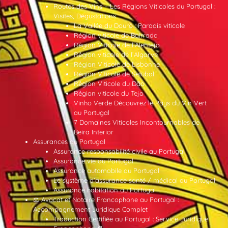
Routes des Vins – Les Régions Viticoles du Portugal :
Visites, Dégustations
La Vallée du Douro : Paradis viticole
Région viticole de Bairrada
Région Viticole de l’Alentejo
Région viticole de l’Algarve
Région Viticole de Lisbonne
Région Viticole de Setúbal
Région Viticole du Dão
Région viticole du Tejo
Vinho Verde Découvrez le Pays du Vin Vert
au Portugal
7 Domaines Viticoles Incontournables de
Beira Interior
Assurances au Portugal
Assurance responsabilité civile au Portugal
Assurance vie au Portugal
Assurance automobile au Portugal
Le système d’assurance santé / médical au Portugal
Assurance habitation au Portugal
⚖️ Avocat et Notaire Francophone au Portugal :
Accompagnement Juridique Complet
Traduction Certifiée au Portugal : Service Juridique