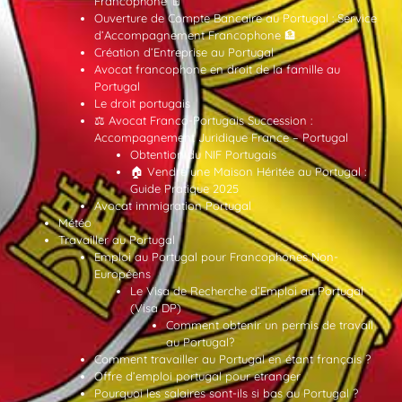
Francophone 📄
Ouverture de Compte Bancaire au Portugal : Service
d’Accompagnement Francophone 🏦
Création d’Entreprise au Portugal
Avocat francophone en droit de la famille au
Portugal
Le droit portugais
⚖️ Avocat Franco-Portugais Succession :
Accompagnement Juridique France – Portugal
Obtention du NIF Portugais
🏠 Vendre une Maison Héritée au Portugal :
Guide Pratique 2025
Avocat immigration Portugal
Météo
Travailler au Portugal
Emploi au Portugal pour Francophones Non-
Européens
Le Visa de Recherche d’Emploi au Portugal
(Visa DP)
Comment obtenir un permis de travail
au Portugal?
Comment travailler au Portugal en étant français ?
Offre d’emploi portugal pour etranger
Pourquoi les salaires sont-ils si bas au Portugal ?