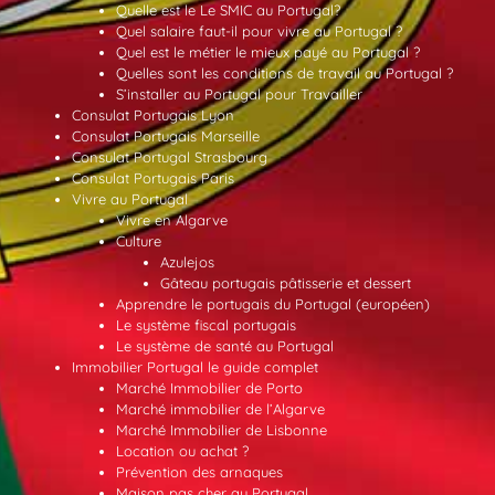
Quelle est le Le SMIC au Portugal?
Quel salaire faut-il pour vivre au Portugal ?
Quel est le métier le mieux payé au Portugal ?
Quelles sont les conditions de travail au Portugal ?
S’installer au Portugal pour Travailler
Consulat Portugais Lyon
Consulat Portugais Marseille
Consulat Portugal Strasbourg
Consulat Portugais Paris
Vivre au Portugal
Vivre en Algarve
Culture
Azulejos
Gâteau portugais pâtisserie et dessert
Apprendre le portugais du Portugal (européen)
Le système fiscal portugais
Le système de santé au Portugal
Immobilier Portugal le guide complet
Marché Immobilier de Porto
Marché immobilier de l’Algarve
Marché Immobilier de Lisbonne
Location ou achat ?
Prévention des arnaques
Maison pas cher au Portugal