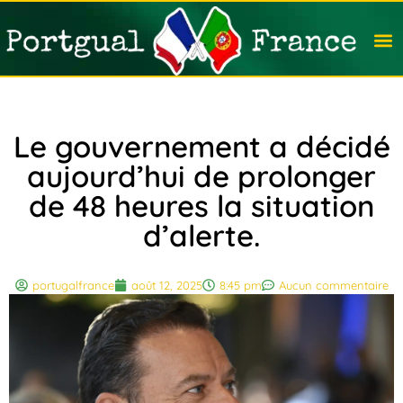
Travail
Nation
Avocat
Vivre
Immobi
Voyag
Le gouvernement a décidé
aujourd’hui de prolonger
de 48 heures la situation
d’alerte.
portugalfrance
août 12, 2025
8:45 pm
Aucun commentaire