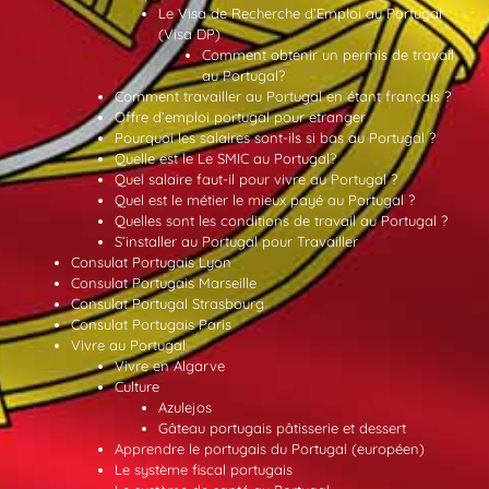
Le Visa de Recherche d’Emploi au Portugal
(Visa DP)
Comment obtenir un permis de travail
au Portugal?
Comment travailler au Portugal en étant français ?
Offre d’emploi portugal pour etranger
Pourquoi les salaires sont-ils si bas au Portugal ?
Quelle est le Le SMIC au Portugal?
Quel salaire faut-il pour vivre au Portugal ?
Quel est le métier le mieux payé au Portugal ?
Quelles sont les conditions de travail au Portugal ?
S’installer au Portugal pour Travailler
Consulat Portugais Lyon
Consulat Portugais Marseille
Consulat Portugal Strasbourg
Consulat Portugais Paris
Vivre au Portugal
Vivre en Algarve
Culture
Azulejos
Gâteau portugais pâtisserie et dessert
Apprendre le portugais du Portugal (européen)
Le système fiscal portugais