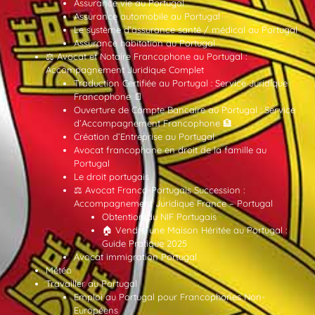
Assurance vie au Portugal
Assurance automobile au Portugal
Le système d’assurance santé / médical au Portugal
Assurance habitation au Portugal
⚖️ Avocat et Notaire Francophone au Portugal :
Accompagnement Juridique Complet
Traduction Certifiée au Portugal : Service Juridique
Francophone 📄
Ouverture de Compte Bancaire au Portugal : Service
d’Accompagnement Francophone 🏦
Création d’Entreprise au Portugal
Avocat francophone en droit de la famille au
Portugal
Le droit portugais
⚖️ Avocat Franco-Portugais Succession :
Accompagnement Juridique France – Portugal
Obtention du NIF Portugais
🏠 Vendre une Maison Héritée au Portugal :
Guide Pratique 2025
Avocat immigration Portugal
Météo
Travailler au Portugal
Emploi au Portugal pour Francophones Non-
Européens