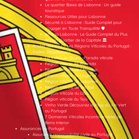
Le quartier Baixa de Lisbonne : Un guide
touristique
Ressources Utiles pour Lisbonne
Sécurité à Lisbonne : Guide Complet pour
Voyager en Toute Tranquillité 🛡️
Alfama Lisbonne : Le Guide Complet du Plus
Ancien Quartier de la Capitale 🏛️
Routes des Vins – Les Régions Viticoles du Portugal :
Visites, Dégustations
La Vallée du Douro : Paradis viticole
Région viticole de Bairrada
Région Viticole de l’Alentejo
Région viticole de l’Algarve
Région Viticole de Lisbonne
Région Viticole de Setúbal
Région Viticole du Dão
Région viticole du Tejo
Vinho Verde Découvrez le Pays du Vin Vert
au Portugal
7 Domaines Viticoles Incontournables de
Beira Interior
Assurances au Portugal
Assurance responsabilité civile au Portugal