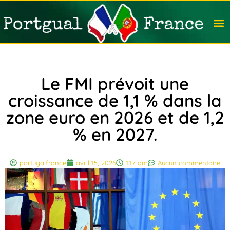
Travail
Nation
Avocat
Vivre
Immobi
Voyag
Le FMI prévoit une
croissance de 1,1 % dans la
zone euro en 2026 et de 1,2
% en 2027.
portugalfrance
avril 15, 2026
1:17 am
Aucun commentaire