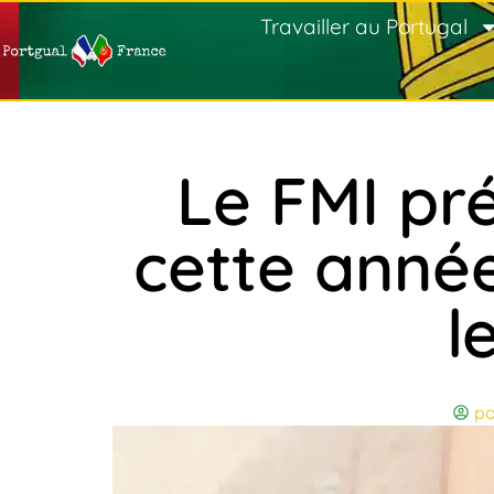
Travailler au Portugal
Le FMI pr
cette année
l
po