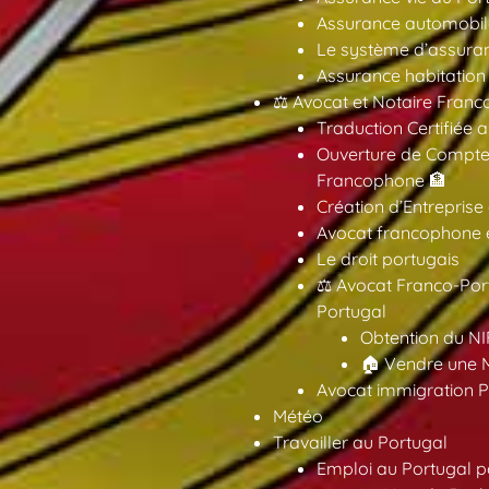
Assurance automobil
Le système d’assuran
Assurance habitation
⚖️ Avocat et Notaire Fra
Traduction Certifiée 
Ouverture de Compte
Francophone 🏦
Création d’Entreprise
Avocat francophone en
Le droit portugais
⚖️ Avocat Franco-Por
Portugal
Obtention du NI
🏠 Vendre une M
Avocat immigration P
Météo
Travailler au Portugal
Emploi au Portugal 