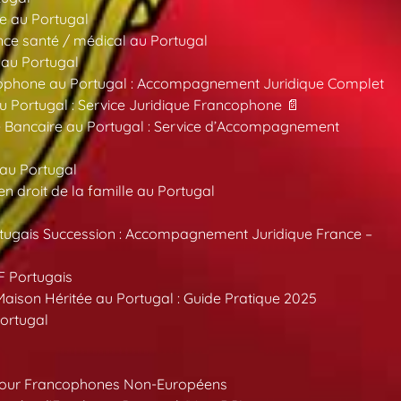
e au Portugal
ce santé / médical au Portugal
 au Portugal
ncophone au Portugal : Accompagnement Juridique Complet
au Portugal : Service Juridique Francophone 📄
 Bancaire au Portugal : Service d’Accompagnement
 au Portugal
 droit de la famille au Portugal
tugais Succession : Accompagnement Juridique France –
F Portugais
aison Héritée au Portugal : Guide Pratique 2025
ortugal
pour Francophones Non-Européens