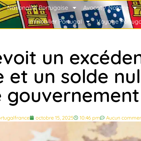
Nationalité Portugaise
Avocat / Notaire
Immobilier Portugal
Voyage Portuga
évoit un excéden
 et un solde nul
e gouvernement
rtugalfrance
octobre 15, 2025
10:46 pm
Aucun commen