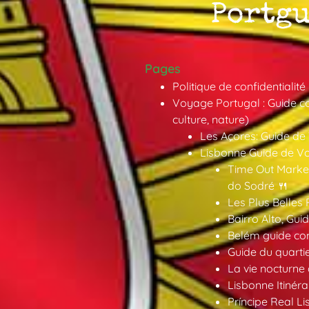
Pages
Politique de confidentialité
Voyage Portugal : Guide co
culture, nature)
Les Açores: Guide de
Lisbonne Guide de V
Time Out Market
do Sodré 🍴
Les Plus Belles 
Bairro Alto, Gu
Belém guide co
Guide du quarti
La vie nocturne
Lisbonne Itinéra
Príncipe Real Li