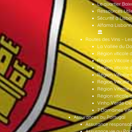
Le quartier Baix
Ressources Util
Sécurité à Lisbo
Alfama Lisbonne
🏛️
Routes des Vins – Les
La Vallée du Dou
Région viticole 
Région Viticole 
Région viticole 
Région Viticole
Région Viticole
Région Viticole
Région viticole 
Vinho Verde Déc
7 Domaines Vitic
Assurances au Portugal
Assurance responsabil
Assurance vie au Por