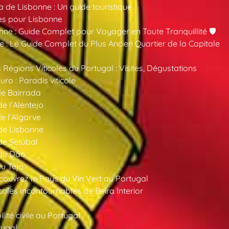
a de Lisbonne : Un guide touristique
es pour Lisbonne
nne : Guide Complet pour Voyager en Toute Tranquillité 🛡️
 : Le Guide Complet du Plus Ancien Quartier de la Capitale
 Régions Viticoles du Portugal : Visites, Dégustations
ro : Paradis viticole
de Bairrada
de l’Alentejo
de l’Algarve
 de Lisbonne
 de Setúbal
 du Dão
du Tejo
ouvrez le Pays du Vin Vert au Portugal
oles Incontournables de Beira Interior
ité civile au Portugal
tugal