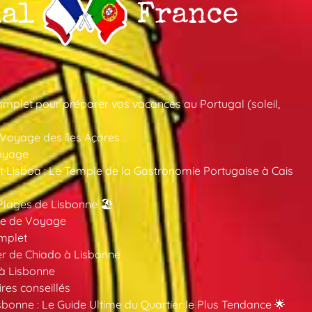
mplet pour préparer vos vacances au Portugal (soleil,
 Voyage des îles Açores
oyage
 Lisboa : Le Temple de la Gastronomie Portugaise à Cais
Plages de Lisbonne 🏖️
ide de Voyage
mplet
er de Chiado à Lisbonne
 à Lisbonne
ires conseillés
sbonne : Le Guide Ultime du Quartier le Plus Tendance 🌟