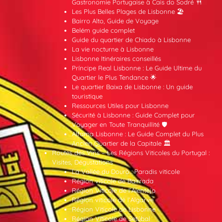
Gastronomie Portugaise à Cais do Sodré 🍴
Les Plus Belles Plages de Lisbonne 🏖️
Bairro Alto, Guide de Voyage
Belém guide complet
Guide du quartier de Chiado à Lisbonne
La vie nocturne à Lisbonne
Lisbonne Itinéraires conseillés
Príncipe Real Lisbonne : Le Guide Ultime du
Quartier le Plus Tendance 🌟
Le quartier Baixa de Lisbonne : Un guide
touristique
Ressources Utiles pour Lisbonne
Sécurité à Lisbonne : Guide Complet pour
Voyager en Toute Tranquillité 🛡️
Alfama Lisbonne : Le Guide Complet du Plus
Ancien Quartier de la Capitale 🏛️
Routes des Vins – Les Régions Viticoles du Portugal :
Visites, Dégustations
La Vallée du Douro : Paradis viticole
Région viticole de Bairrada
Région Viticole de l’Alentejo
Région viticole de l’Algarve
Région Viticole de Lisbonne
Région Viticole de Setúbal