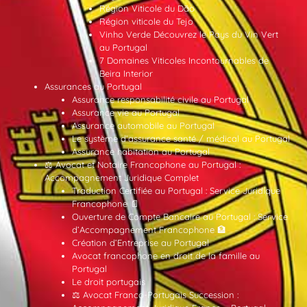
Région Viticole du Dão
Région viticole du Tejo
Vinho Verde Découvrez le Pays du Vin Vert
au Portugal
7 Domaines Viticoles Incontournables de
Beira Interior
Assurances au Portugal
Assurance responsabilité civile au Portugal
Assurance vie au Portugal
Assurance automobile au Portugal
Le système d’assurance santé / médical au Portugal
Assurance habitation au Portugal
⚖️ Avocat et Notaire Francophone au Portugal :
Accompagnement Juridique Complet
Traduction Certifiée au Portugal : Service Juridique
Francophone 📄
Ouverture de Compte Bancaire au Portugal : Service
d’Accompagnement Francophone 🏦
Création d’Entreprise au Portugal
Avocat francophone en droit de la famille au
Portugal
Le droit portugais
⚖️ Avocat Franco-Portugais Succession :