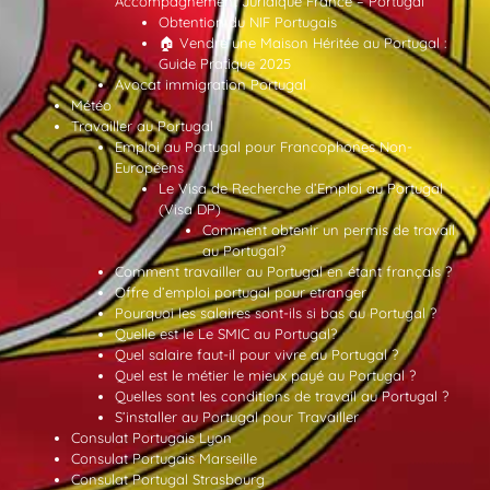
Accompagnement Juridique France – Portugal
Obtention du NIF Portugais
🏠 Vendre une Maison Héritée au Portugal :
Guide Pratique 2025
Avocat immigration Portugal
Météo
Travailler au Portugal
Emploi au Portugal pour Francophones Non-
Européens
Le Visa de Recherche d’Emploi au Portugal
(Visa DP)
Comment obtenir un permis de travail
au Portugal?
Comment travailler au Portugal en étant français ?
Offre d’emploi portugal pour etranger
Pourquoi les salaires sont-ils si bas au Portugal ?
Quelle est le Le SMIC au Portugal?
Quel salaire faut-il pour vivre au Portugal ?
Quel est le métier le mieux payé au Portugal ?
Quelles sont les conditions de travail au Portugal ?
S’installer au Portugal pour Travailler
Consulat Portugais Lyon
Consulat Portugais Marseille
Consulat Portugal Strasbourg