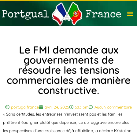
Travail
Nation
Avocat
Vivre
Immobi
Voyag
Le FMI demande aux
gouvernements de
résoudre les tensions
commerciales de manière
constructive.
portugalfrance
avril 24, 2025
5:13 pm
Aucun commentaire
« Sans certitudes, les entreprises n’investissent pas et les familles
préfèrent épargner plutôt que dépenser, ce qui aggrave encore plus
les perspectives d’une croissance déjà affaiblie », a déclaré Kristalina