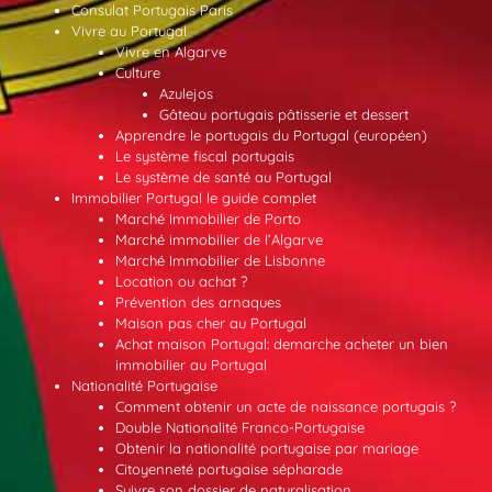
Consulat Portugais Paris
Vivre au Portugal
Vivre en Algarve
Culture
Azulejos
Gâteau portugais pâtisserie et dessert
Apprendre le portugais du Portugal (européen)
Le système fiscal portugais
Le système de santé au Portugal
Immobilier Portugal le guide complet
Marché Immobilier de Porto
Marché immobilier de l’Algarve
Marché Immobilier de Lisbonne
Location ou achat ?
Prévention des arnaques
Maison pas cher au Portugal
Achat maison Portugal: demarche acheter un bien
immobilier au Portugal
Nationalité Portugaise
Comment obtenir un acte de naissance portugais ?
Double Nationalité Franco-Portugaise
Obtenir la nationalité portugaise par mariage
Citoyenneté portugaise sépharade
Suivre son dossier de naturalisation