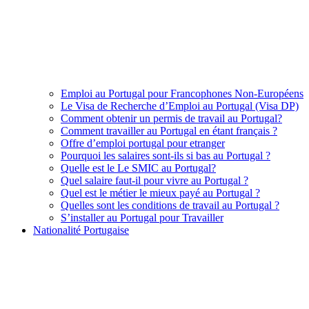
Emploi au Portugal pour Francophones Non-Européens
Le Visa de Recherche d’Emploi au Portugal (Visa DP)
Comment obtenir un permis de travail au Portugal?
Comment travailler au Portugal en étant français ?
Offre d’emploi portugal pour etranger
Pourquoi les salaires sont-ils si bas au Portugal ?
Quelle est le Le SMIC au Portugal?
Quel salaire faut-il pour vivre au Portugal ?
Quel est le métier le mieux payé au Portugal ?
Quelles sont les conditions de travail au Portugal ?
S’installer au Portugal pour Travailler
Nationalité Portugaise