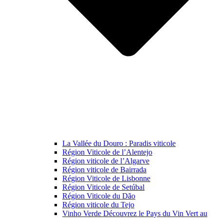
La Vallée du Douro : Paradis viticole
Région Viticole de l’Alentejo
Région viticole de l’Algarve
Région viticole de Bairrada
Région Viticole de Lisbonne
Région Viticole de Setúbal
Région Viticole du Dão
Région viticole du Tejo
Vinho Verde Découvrez le Pays du Vin Vert au