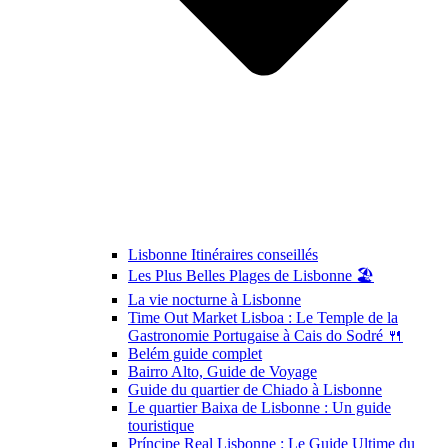
Lisbonne Itinéraires conseillés
Les Plus Belles Plages de Lisbonne 🏖️
La vie nocturne à Lisbonne
Time Out Market Lisboa : Le Temple de la
Gastronomie Portugaise à Cais do Sodré 🍴
Belém guide complet
Bairro Alto, Guide de Voyage
Guide du quartier de Chiado à Lisbonne
Le quartier Baixa de Lisbonne : Un guide
touristique
Príncipe Real Lisbonne : Le Guide Ultime du