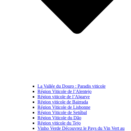
La Vallée du Douro : Paradis viticole
Région Viticole de l’Alentejo
Région viticole de l’Algarve
Région viticole de Bairrada
Région Viticole de Lisbonne
Région Viticole de Setúbal
Région Viticole du Dão
Région viticole du Tejo
Vinho Verde Découvrez le Pays du Vin Vert au