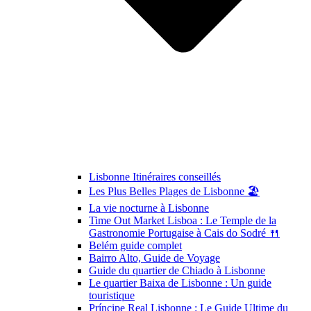
Lisbonne Itinéraires conseillés
Les Plus Belles Plages de Lisbonne 🏖️
La vie nocturne à Lisbonne
Time Out Market Lisboa : Le Temple de la
Gastronomie Portugaise à Cais do Sodré 🍴
Belém guide complet
Bairro Alto, Guide de Voyage
Guide du quartier de Chiado à Lisbonne
Le quartier Baixa de Lisbonne : Un guide
touristique
Príncipe Real Lisbonne : Le Guide Ultime du