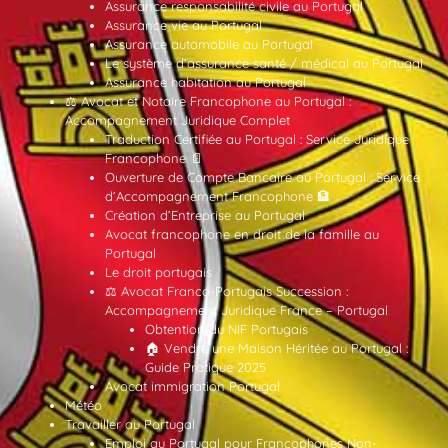
Assurance responsabilité civile au Portugal
Assurance vie au Portugal
Assurance automobile au Portugal
Le système d’assurance santé / médical au Portugal
Assurance habitation au Portugal
⚖️ Avocat et Notaire Francophone au Portugal :
Accompagnement Juridique Complet
Traduction Certifiée au Portugal : Service Juridique
Francophone 📄
Ouverture de Compte Bancaire au Portugal : Service
d’Accompagnement Francophone 🏦
Création d’Entreprise au Portugal
Avocat francophone en droit de la famille au
Portugal
Le droit portugais
⚖️ Avocat Franco-Portugais Succession :
Accompagnement Juridique France – Portugal
Obtention du NIF Portugais
🏠 Vendre une Maison Héritée au Portugal :
Guide Pratique 2025
Avocat immigration Portugal
Météo
Travailler au Portugal
Emploi au Portugal pour Francophones Non-