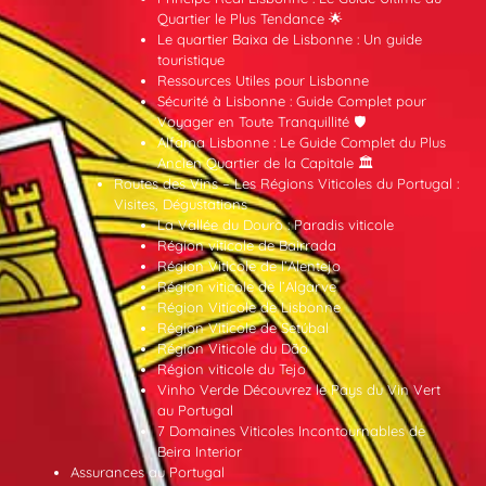
Quartier le Plus Tendance 🌟
Le quartier Baixa de Lisbonne : Un guide
touristique
Ressources Utiles pour Lisbonne
Sécurité à Lisbonne : Guide Complet pour
Voyager en Toute Tranquillité 🛡️
Alfama Lisbonne : Le Guide Complet du Plus
Ancien Quartier de la Capitale 🏛️
Routes des Vins – Les Régions Viticoles du Portugal :
Visites, Dégustations
La Vallée du Douro : Paradis viticole
Région viticole de Bairrada
Région Viticole de l’Alentejo
Région viticole de l’Algarve
Région Viticole de Lisbonne
Région Viticole de Setúbal
Région Viticole du Dão
Région viticole du Tejo
Vinho Verde Découvrez le Pays du Vin Vert
au Portugal
7 Domaines Viticoles Incontournables de
Beira Interior
Assurances au Portugal