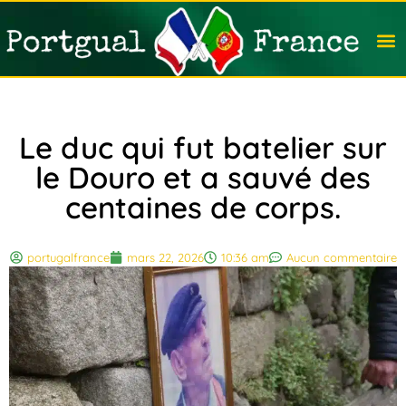
Travail
Nation
Avocat
Vivre
Immobi
Voyag
Le duc qui fut batelier sur
le Douro et a sauvé des
centaines de corps.
portugalfrance
mars 22, 2026
10:36 am
Aucun commentaire