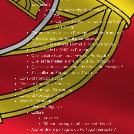
Européens
Le Visa de Recherche d’Emploi au Portugal
(Visa DP)
Comment obtenir un permis de travail
au Portugal?
Comment travailler au Portugal en étant français ?
Offre d’emploi portugal pour etranger
Pourquoi les salaires sont-ils si bas au Portugal ?
Quelle est le Le SMIC au Portugal?
Quel salaire faut-il pour vivre au Portugal ?
Quel est le métier le mieux payé au Portugal ?
Quelles sont les conditions de travail au Portugal ?
S’installer au Portugal pour Travailler
Consulat Portugais Lyon
Consulat Portugais Marseille
Consulat Portugal Strasbourg
Consulat Portugais Paris
Vivre au Portugal
Vivre en Algarve
Culture
Azulejos
Gâteau portugais pâtisserie et dessert
Apprendre le portugais du Portugal (européen)