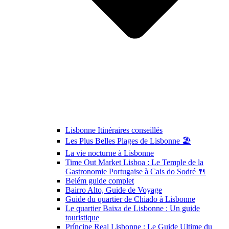
Lisbonne Itinéraires conseillés
Les Plus Belles Plages de Lisbonne 🏖️
La vie nocturne à Lisbonne
Time Out Market Lisboa : Le Temple de la
Gastronomie Portugaise à Cais do Sodré 🍴
Belém guide complet
Bairro Alto, Guide de Voyage
Guide du quartier de Chiado à Lisbonne
Le quartier Baixa de Lisbonne : Un guide
touristique
Príncipe Real Lisbonne : Le Guide Ultime du