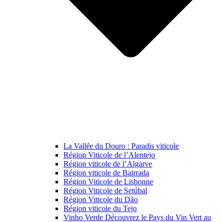
La Vallée du Douro : Paradis viticole
Région Viticole de l’Alentejo
Région viticole de l’Algarve
Région viticole de Bairrada
Région Viticole de Lisbonne
Région Viticole de Setúbal
Région Viticole du Dão
Région viticole du Tejo
Vinho Verde Découvrez le Pays du Vin Vert au