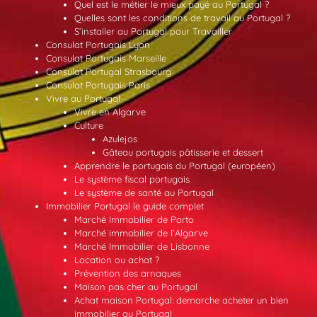
Quel est le métier le mieux payé au Portugal ?
Quelles sont les conditions de travail au Portugal ?
S’installer au Portugal pour Travailler
Consulat Portugais Lyon
Consulat Portugais Marseille
Consulat Portugal Strasbourg
Consulat Portugais Paris
Vivre au Portugal
Vivre en Algarve
Culture
Azulejos
Gâteau portugais pâtisserie et dessert
Apprendre le portugais du Portugal (européen)
Le système fiscal portugais
Le système de santé au Portugal
Immobilier Portugal le guide complet
Marché Immobilier de Porto
Marché immobilier de l’Algarve
Marché Immobilier de Lisbonne
Location ou achat ?
Prévention des arnaques
Maison pas cher au Portugal
Achat maison Portugal: demarche acheter un bien
immobilier au Portugal