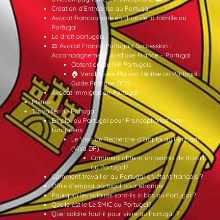
Création d’Entreprise au Portugal
Avocat francophone en droit de la famille au
Portugal
Le droit portugais
⚖️ Avocat Franco-Portugais Succession :
Accompagnement Juridique France – Portugal
Obtention du NIF Portugais
🏠 Vendre une Maison Héritée au Portugal :
Guide Pratique 2025
Avocat immigration Portugal
Météo
Travailler au Portugal
Emploi au Portugal pour Francophones Non-
Européens
Le Visa de Recherche d’Emploi au Portugal
(Visa DP)
Comment obtenir un permis de travail
au Portugal?
Comment travailler au Portugal en étant français ?
Offre d’emploi portugal pour etranger
Pourquoi les salaires sont-ils si bas au Portugal ?
Quelle est le Le SMIC au Portugal?
Quel salaire faut-il pour vivre au Portugal ?