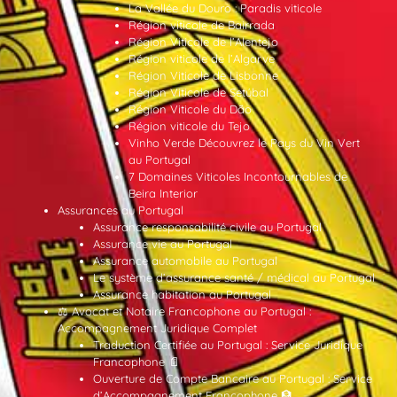
La Vallée du Douro : Paradis viticole
Région viticole de Bairrada
Région Viticole de l’Alentejo
Région viticole de l’Algarve
Région Viticole de Lisbonne
Région Viticole de Setúbal
Région Viticole du Dão
Région viticole du Tejo
Vinho Verde Découvrez le Pays du Vin Vert
au Portugal
7 Domaines Viticoles Incontournables de
Beira Interior
Assurances au Portugal
Assurance responsabilité civile au Portugal
Assurance vie au Portugal
Assurance automobile au Portugal
Le système d’assurance santé / médical au Portugal
Assurance habitation au Portugal
⚖️ Avocat et Notaire Francophone au Portugal :
Accompagnement Juridique Complet
Traduction Certifiée au Portugal : Service Juridique
Francophone 📄
Ouverture de Compte Bancaire au Portugal : Service
d’Accompagnement Francophone 🏦