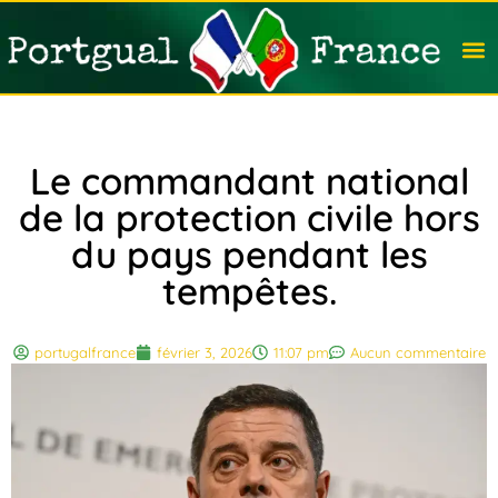
Travail
Nation
Avocat
Vivre
Immobi
Voyag
Le commandant national
de la protection civile hors
du pays pendant les
tempêtes.
portugalfrance
février 3, 2026
11:07 pm
Aucun commentaire