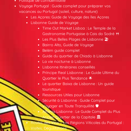
Politique de confidentialité
Voyage Portugal : Guide complet pour préparer vos
vacances au Portugal (soleil, culture, nature)
Les Açores: Guide de Voyage des îles Açores
Lisbonne Guide de Voyage
Time Out Market Lisboa : Le Temple de la
Gastronomie Portugaise à Cais do Sodré 🍴
Les Plus Belles Plages de Lisbonne 🏖️
Bairro Alto, Guide de Voyage
Belém guide complet
Guide du quartier de Chiado à Lisbonne
La vie nocturne à Lisbonne
Lisbonne Itinéraires conseillés
Príncipe Real Lisbonne : Le Guide Ultime du
Quartier le Plus Tendance 🌟
Le quartier Baixa de Lisbonne : Un guide
touristique
Ressources Utiles pour Lisbonne
Sécurité à Lisbonne : Guide Complet pour
Voyager en Toute Tranquillité 🛡️
Alfama Lisbonne : Le Guide Complet du Plus
Ancien Quartier de la Capitale 🏛️
Routes des Vins – Les Régions Viticoles du Portugal :
Visites, Dégustations